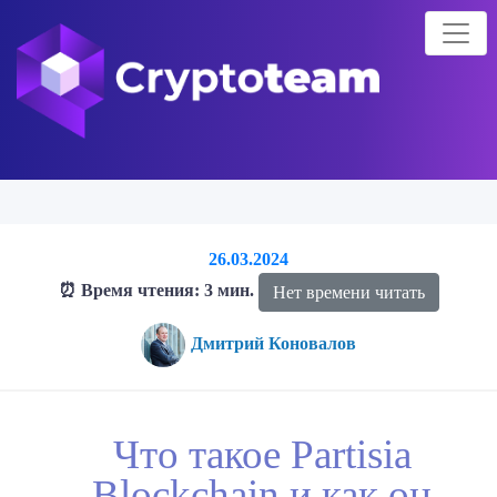
26.03.2024
⏰ Время чтения: 3 мин.
Нет времени читать
Дмитрий Коновалов
Главная страница
Блог о криптовалютах
Блог
Что такое
Что такое Partisia
Partisia Blockchain и как он работает?
Blockchain и как он