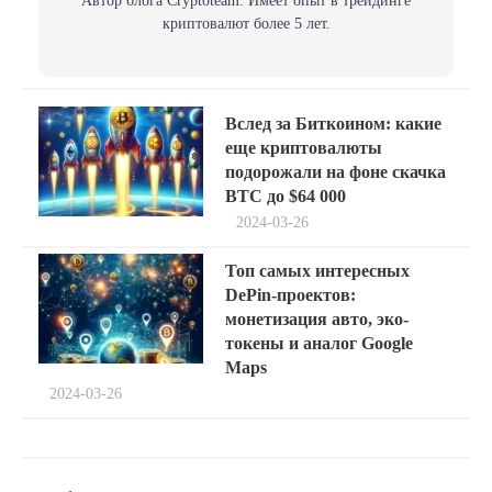
Автор блога Сryptoteam. Имеет опыт в трейдинге
криптовалют более 5 лет.
Навигация
Previous
Вслед за Биткоином: какие
post:
по
еще криптовалюты
подорожали на фоне скачка
записям
BTC до $64 000
2024-03-26
Next
Топ самых интересных
post:
DePin-проектов:
монетизация авто, эко-
токены и аналог Google
Maps
2024-03-26