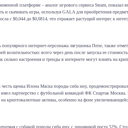
именной платформе – аналог игрового сервиса Steam, показал в
ать и скачивать игры, используя GALA для приобретения предм
осла с $0,044 до $0,0814, что отражает растущий интерес к инт
ть популярного интернет-персонажа лягушонка Пепе, также отме
й волатильностью: всего через день после запуска ее стоимость
ак сильно настроения и тренды в интернете могут влиять на кр
о в честь щенка Илона Маска породы сиба ину, продемонстриров
и имел партнерство с футбольной командой ФК Спартак Москва. Р
ь на криптовалютные активы, особенно на фоне увеличивающейс
иируемая с собакой породы сиба ину, с динамикой роста 52%. Ст