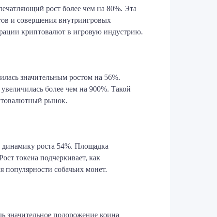
печатляющий рост более чем на 80%. Эта
етов и совершения внутриигровых
еграции криптовалют в игровую индустрию.
тилась значительным ростом на 56%.
 увеличилась более чем на 900%. Такой
иптовалютный рынок.
ал динамику роста 54%. Площадка
ост токена подчеркивает, как
я популярности собачьих монет.
оль значительное подорожение коина