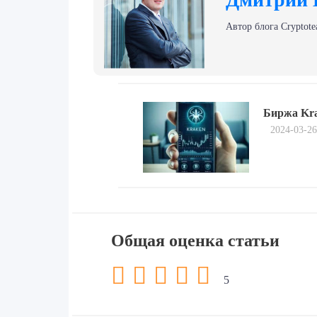
Автор блога Сryptote
Навигация
Previous
по
Биржа Kra
post:
2024-03-26
записям
Общая оценка статьи
5