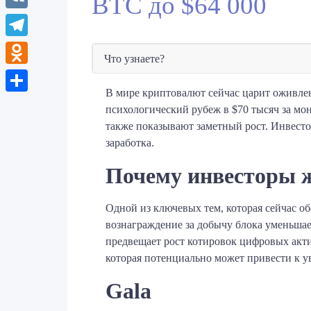
BTC до $64 000
VK
Telegram
Что узнаете?
Odnoklassniki
В мире криптовалют сейчас царит оживлен
Отправить
психологический рубеж в $70 тысяч за мо
также показывают заметный рост. Инвесто
заработка.
Почему инвесторы ж
Одной из ключевых тем, которая сейчас об
вознаграждение за добычу блока уменьшает
предвещает рост котировок цифровых акт
которая потенциально может привести к у
Gala