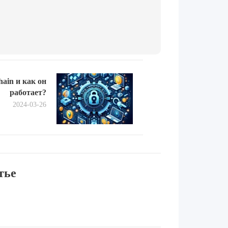
Next
hain и как он
post:
работает?
2024-03-26
тье