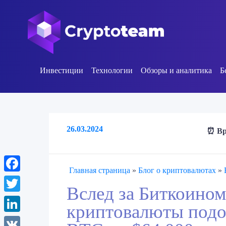
Инвестиции
Технологии
Обзоры и аналитика
Б
26.03.2024
⏰ Вр
Главная страница
»
Блог о криптовалютах
»
Facebook
Вслед за Биткоином
Twitter
криптовалюты подо
LinkedIn