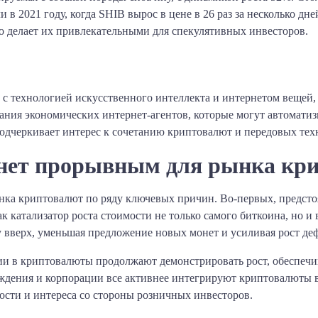
в 2021 году, когда SHIB вырос в цене в 26 раз за несколько д
о делает их привлекательными для спекулятивных инвесторов.
й с технологией искусственного интеллекта и интернетом вещей, 
дания экономических интернет-агентов, которые могут автоматиз
подчеркивает интерес к сочетанию криптовалют и передовых тех
анет прорывным для рынка кр
ынка криптовалют по ряду ключевых причин. Во-первых, предст
к катализатор роста стоимости не только самого биткоина, но и
у вверх, уменьшая предложение новых монет и усиливая рост де
и в криптовалюты продолжают демонстрировать рост, обеспечи
дения и корпорации все активнее интегрируют криптовалюты 
ности и интереса со стороны розничных инвесторов.