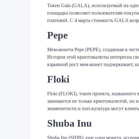
Токен Gala (GALA), используемый на одно
площадка позволяет пользователям покуп
платежей. С 4 марта стоимость GALA возр
Pepe
Мем-монета Pepe (PEPE), созданная в чес
История этой криптовалюты интересна свое
взрывной рост мем-монет подчеркивает, к
Floki
Floki (FLOKI), токен проекта, названног
занимается не только криптовалютой, но 
знаменитости и поп-культура могут влият
Shuba Inu
Shuba Inu (SHIB), еще одна монета, ассоц