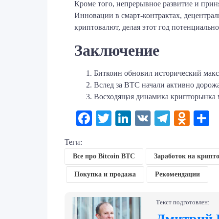
Кроме того, непрерывное развитие и прин
Инновации в смарт-контрактах, децентрал
криптовалют, делая этот год потенциально
Заключение
Биткоин обновил исторический макс
Вслед за BTC начали активно дорож
Восходящая динамика крипторынка м
Facebook
Twitter
LinkedIn
VK
Telegr
Odno
О
Теги:
Все про Bitcoin BTC
Заработок на крипт
Покупка и продажа
Рекомендации
Текст подготовлен:
Дмитрий 