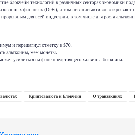
ятие блокчейн-технологий в различных секторах экономики под
изованных финансах (DeFi), и токенизации активов открывают 
 прорывным для всей индустрии, в том числе для роста альткоин
имум и перешагнул отметку в $70.
ать альткоины, мем-монеты.
ожет усилиться на фоне предстоящего халвинга биткоина.
am
klassniki
тправить
овалютах
Криптовалюта и Блокчейн
О транзакциях
Коновалов