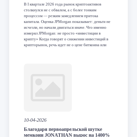
В I квартале 2026 года рынок криптоактивов
столкнулся не с обвалом, а с более тонким
процессом — резким замедлением притока
капитала. Оценка JPMorgan показывает: деньги не
исчезли, но начали двигаться иначе. Что именно
измерял JPMorgan: не просто «инвестиции в
крипту» Когда говорят о снижении инвестиций в
крипторынок, речь идет не о цене биткоина или
капитализации. […]
Facebook
Twitter
LinkedIn
VK
Telegram
Odnoklas
Отпра
10-04-2026
Благодаря первоапрельской шутке
мемкоин JONATHAN вырос на 1400%