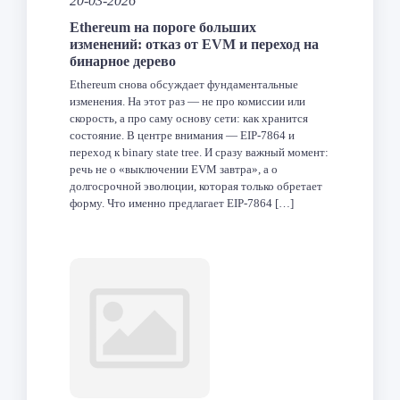
20-03-2026
Ethereum на пороге больших
изменений: отказ от EVM и переход на
бинарное дерево
Ethereum снова обсуждает фундаментальные
изменения. На этот раз — не про комиссии или
скорость, а про саму основу сети: как хранится
состояние. В центре внимания — EIP-7864 и
переход к binary state tree. И сразу важный момент:
речь не о «выключении EVM завтра», а о
долгосрочной эволюции, которая только обретает
форму. Что именно предлагает EIP-7864 […]
Facebook
Twitter
LinkedIn
VK
Telegram
Odnoklas
Отпра