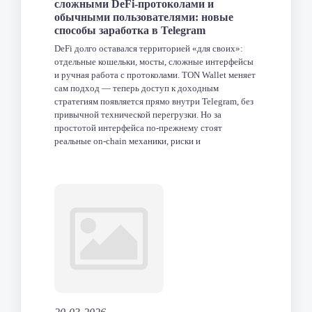
сложными DeFi-протоколами и
обычными пользователями: новые
способы заработка в Telegram
DeFi долго оставался территорией «для своих»:
отдельные кошельки, мосты, сложные интерфейсы
и ручная работа с протоколами. TON Wallet меняет
сам подход — теперь доступ к доходным
стратегиям появляется прямо внутри Telegram, без
привычной технической перегрузки. Но за
простотой интерфейса по-прежнему стоят
реальные on-chain механики, риски и
ответственность пользователя. Что такое TON
Wallet и как он […]
Facebook
Twitter
LinkedIn
VK
Telegram
Odnoklas
Отпра