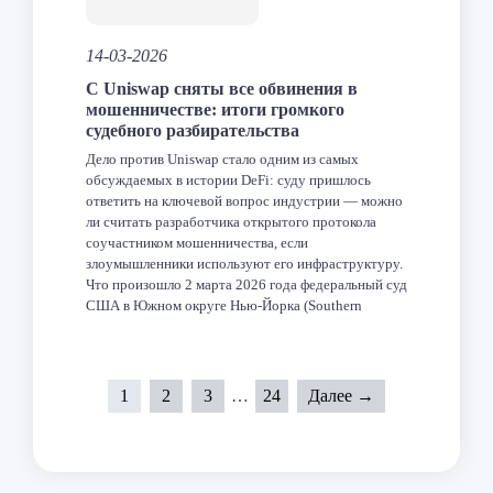
14-03-2026
C Uniswap сняты все обвинения в
мошенничестве: итоги громкого
судебного разбирательства
Дело против Uniswap стало одним из самых
обсуждаемых в истории DeFi: суду пришлось
ответить на ключевой вопрос индустрии — можно
ли считать разработчика открытого протокола
соучастником мошенничества, если
злоумышленники используют его инфраструктуру.
Что произошло 2 марта 2026 года федеральный суд
США в Южном округе Нью-Йорка (Southern
District of New York) окончательно закрыл дело
против Uniswap […]
Facebook
Twitter
LinkedIn
VK
Telegram
Odnoklas
Отпра
1
2
3
…
24
Далее →