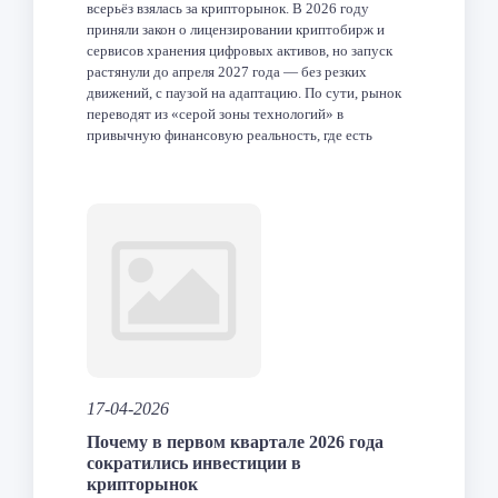
всерьёз взялась за крипторынок. В 2026 году
приняли закон о лицензировании криптобирж и
сервисов хранения цифровых активов, но запуск
растянули до апреля 2027 года — без резких
движений, с паузой на адаптацию. По сути, рынок
переводят из «серой зоны технологий» в
привычную финансовую реальность, где есть
правила, […]
Facebook
Twitter
LinkedIn
VK
Telegram
Odnoklas
Отпра
17-04-2026
Почему в первом квартале 2026 года
сократились инвестиции в
крипторынок