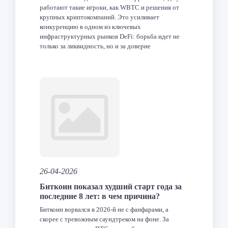
работают такие игроки, как WBTC и решения от
крупных криптокомпаний. Это усиливает
конкуренцию в одном из ключевых
инфраструктурных рынков DeFi: борьба идет не
только за ликвидность, но и за доверие
институциональных участников. Что такое cirBTC
и что именно анонсировала […]
Facebook
Twitter
LinkedIn
VK
Telegram
Odnoklas
Отпра
26-04-2026
Биткоин показал худший старт года за
последние 8 лет: в чем причина?
Биткоин ворвался в 2026-й не с фанфарами, а
скорее с тревожным саундтреком на фоне. За