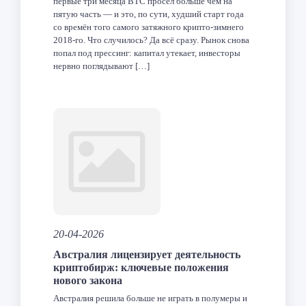
первые три месяца BTC просел больше чем на
пятую часть — и это, по сути, худший старт года
со времён того самого затяжного крипто-зимнего
2018-го. Что случилось? Да всё сразу. Рынок снова
попал под прессинг: капитал утекает, инвесторы
нервно поглядывают […]
Facebook
Twitter
LinkedIn
VK
Telegram
Odnoklas
Отпра
20-04-2026
Австралия лицензирует деятельность
криптобирж: ключевые положения
нового закона
Австралия решила больше не играть в полумеры и