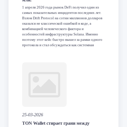
1 апреля 2026 года рынок DeFi получил один из
самых показательных инцидентов последних лет.
Взлом Drift Protocol на сотни миллионов долларов
оказался не классической ошибкой в коде, а
комбинацией человеческого фактора и
особенностей инфраструктуры Solana. Именно
поэтому этот кейс быстро вышел за рамки одного
протокола и стал обсуждаться как системная
проблема индустрии. Что произошло с […]
Facebook
Twitter
LinkedIn
VK
Telegram
Odnoklas
Отпра
25-03-2026
TON Wallet стирает грани между