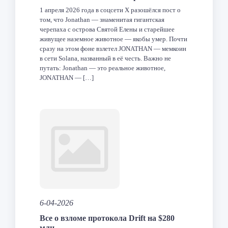
1 апреля 2026 года в соцсети X разошёлся пост о
том, что Jonathan — знаменитая гигантская
черепаха с острова Святой Елены и старейшее
живущее наземное животное — якобы умер. Почти
сразу на этом фоне взлетел JONATHAN — мемкоин
в сети Solana, названный в её честь. Важно не
путать: Jonathan — это реальное животное,
JONATHAN — […]
Facebook
Twitter
LinkedIn
VK
Telegram
Odnoklas
Отпра
6-04-2026
Все о взломе протокола Drift на $280
млн.