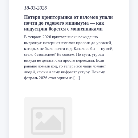
18-03-2026
Потери крипторынка от взломов упали
почти до годового минимума — как
индустрия борется с мошенниками
В феврале 2026 крипторынок неожиданно
выдохнул: потери от взломов просели до уровней,
которых не было почти год. Казалось бы — ну всё,
стало безопаснее? Не совсем. По сути, угрозы
никуда не делись, они просто переехали. Если
раньше ломали код, то теперь всё чаще ломают
людей, ключи и саму инфраструктуру. Почему
февраль 2026 стал одним из […]
Facebook
Twitter
LinkedIn
VK
Telegram
Odnoklas
Отпра