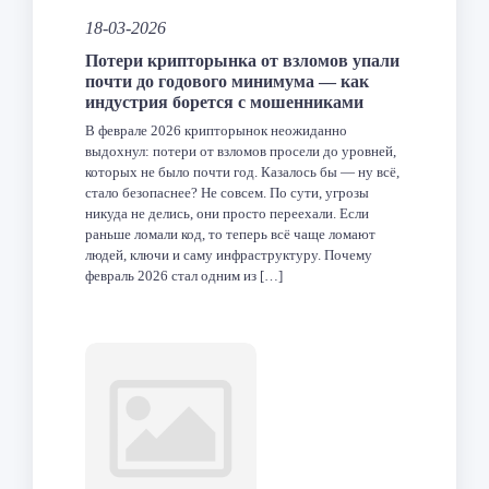
18-03-2026
Потери крипторынка от взломов упали
почти до годового минимума — как
индустрия борется с мошенниками
В феврале 2026 крипторынок неожиданно
выдохнул: потери от взломов просели до уровней,
которых не было почти год. Казалось бы — ну всё,
стало безопаснее? Не совсем. По сути, угрозы
никуда не делись, они просто переехали. Если
раньше ломали код, то теперь всё чаще ломают
людей, ключи и саму инфраструктуру. Почему
февраль 2026 стал одним из […]
Facebook
Twitter
LinkedIn
VK
Telegram
Odnoklas
Отпра