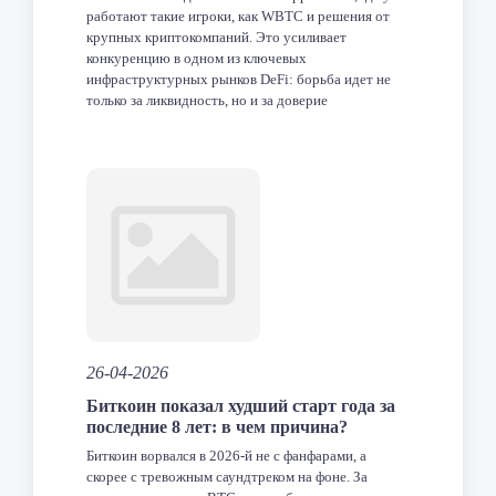
работают такие игроки, как WBTC и решения от
крупных криптокомпаний. Это усиливает
конкуренцию в одном из ключевых
инфраструктурных рынков DeFi: борьба идет не
только за ликвидность, но и за доверие
институциональных участников. Что такое cirBTC
и что именно анонсировала […]
Facebook
Twitter
LinkedIn
VK
Telegram
Odnoklas
Отпра
26-04-2026
Биткоин показал худший старт года за
последние 8 лет: в чем причина?
Биткоин ворвался в 2026-й не с фанфарами, а
скорее с тревожным саундтреком на фоне. За