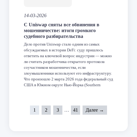
14-03-2026
C Uniswap сняты все обвинения в
мошенничестве: итоги громкого
судебного разбирательства
Дело против Uniswap стало одним из самых
обсуждаемых в истории DeFi: суду пришлось
ответить на ключевой вопрос индустрии — можно
ли считать разработчика открытого протокола
соучастником мошенничества, если
злоумышленники используют его инфраструктуру.
Что произошло 2 марта 2026 года федеральный суд
США в Южном округе Нью-Йорка (Southern
District of New York) окончательно закрыл дело
против Uniswap […]
Facebook
Twitter
LinkedIn
VK
Telegram
Odnoklas
Отпра
1
2
3
…
41
Далее →