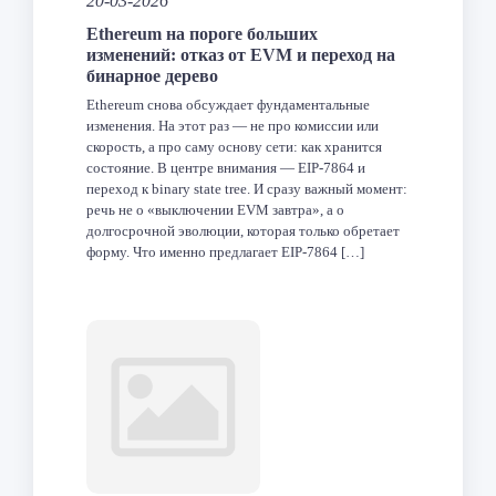
20-03-2026
Ethereum на пороге больших
изменений: отказ от EVM и переход на
бинарное дерево
Ethereum снова обсуждает фундаментальные
изменения. На этот раз — не про комиссии или
скорость, а про саму основу сети: как хранится
состояние. В центре внимания — EIP-7864 и
переход к binary state tree. И сразу важный момент:
речь не о «выключении EVM завтра», а о
долгосрочной эволюции, которая только обретает
форму. Что именно предлагает EIP-7864 […]
Facebook
Twitter
LinkedIn
VK
Telegram
Odnoklas
Отпра