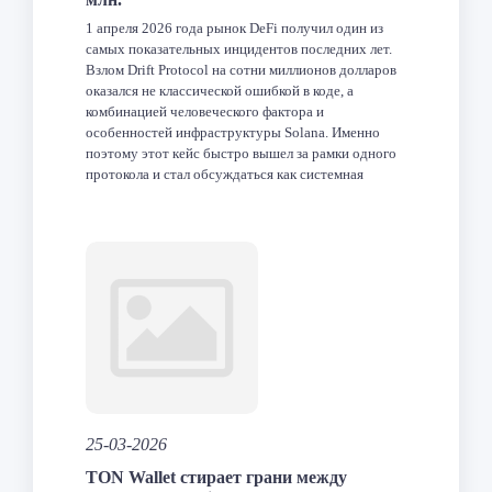
1 апреля 2026 года рынок DeFi получил один из
самых показательных инцидентов последних лет.
Взлом Drift Protocol на сотни миллионов долларов
оказался не классической ошибкой в коде, а
комбинацией человеческого фактора и
особенностей инфраструктуры Solana. Именно
поэтому этот кейс быстро вышел за рамки одного
протокола и стал обсуждаться как системная
проблема индустрии. Что произошло с […]
Facebook
Twitter
LinkedIn
VK
Telegram
Odnoklas
Отпра
25-03-2026
TON Wallet стирает грани между