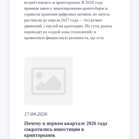
всерьёз взялась за крипторынок. В 2026 году
приняли закон о лицензировании криптобирж и
сервисов хранения цифровых активов, но запуск
растянули до апреля 2027 года — без резких
движений, с паузой на адаптацию. По сути, рынок
переводят из «серой зоны технологий» в
привычную финансовую реальность, где есть
правила, […]
Facebook
Twitter
LinkedIn
VK
Telegram
Odnoklas
Отпра
17-04-2026
Почему в первом квартале 2026 года
сократились инвестиции в
крипторынок