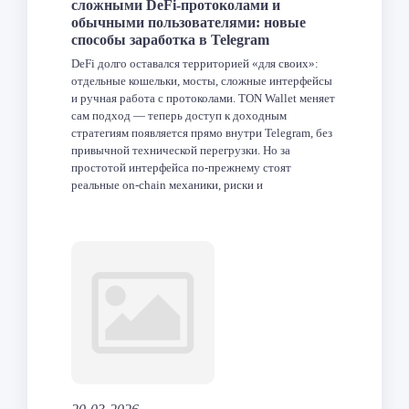
сложными DeFi-протоколами и
обычными пользователями: новые
способы заработка в Telegram
DeFi долго оставался территорией «для своих»:
отдельные кошельки, мосты, сложные интерфейсы
и ручная работа с протоколами. TON Wallet меняет
сам подход — теперь доступ к доходным
стратегиям появляется прямо внутри Telegram, без
привычной технической перегрузки. Но за
простотой интерфейса по-прежнему стоят
реальные on-chain механики, риски и
ответственность пользователя. Что такое TON
Wallet и как он […]
Facebook
Twitter
LinkedIn
VK
Telegram
Odnoklas
Отпра