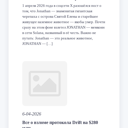
1 апреля 2026 года в соцсети X разошёлся пост о
том, что Jonathan — знаменитая гигантская
черепаха с острова Святой Елены и старейшее
живущее наземное животное — якобы умер. Почти
сразу на этом фоне взлетел JONATHAN — мемкоин
в сети Solana, названный в её честь. Важно не
путать: Jonathan — это реальное животное,
JONATHAN — […]
Facebook
Twitter
LinkedIn
VK
Telegram
Odnoklas
Отпра
6-04-2026
Все о взломе протокола Drift на $280
млн.