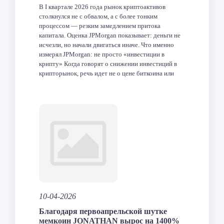
В I квартале 2026 года рынок криптоактивов
столкнулся не с обвалом, а с более тонким
процессом — резким замедлением притока
капитала. Оценка JPMorgan показывает: деньги не
исчезли, но начали двигаться иначе. Что именно
измерял JPMorgan: не просто «инвестиции в
крипту» Когда говорят о снижении инвестиций в
крипторынок, речь идет не о цене биткоина или
капитализации. […]
Facebook
Twitter
LinkedIn
VK
Telegram
Odnoklas
Отпра
10-04-2026
Благодаря первоапрельской шутке
мемкоин JONATHAN вырос на 1400%