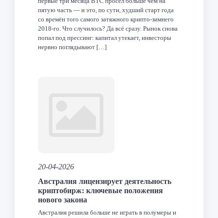
первые три месяца BTC просел больше чем на
пятую часть — и это, по сути, худший старт года
со времён того самого затяжного крипто-зимнего
2018-го. Что случилось? Да всё сразу. Рынок снова
попал под прессинг: капитал утекает, инвесторы
нервно поглядывают […]
Facebook
Twitter
LinkedIn
VK
Telegram
Odnoklas
Отпра
20-04-2026
Австралия лицензирует деятельность
криптобирж: ключевые положения
нового закона
Австралия решила больше не играть в полумеры и