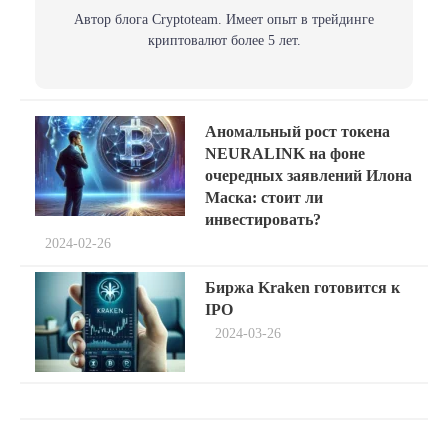
Автор блога Сryptoteam. Имеет опыт в трейдинге
криптовалют более 5 лет.
Навигация
Previous
Аномальный рост токена
post:
по
NEURALINK на фоне
очередных заявлений Илона
записям
Маска: стоит ли
инвестировать?
2024-02-26
Next
Биржа Kraken готовится к
post:
IPO
2024-03-26