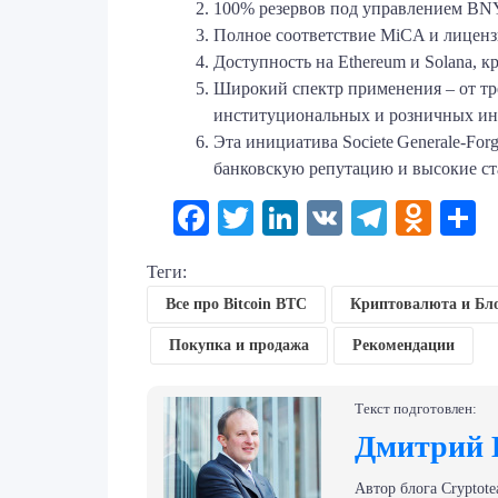
100% резервов под управлением BNY
Полное соответствие MiCA и лицен
Доступность на Ethereum и Solana, к
Широкий спектр применения – от тр
институциональных и розничных ин
Эта инициатива Societe Generale‑Fo
банковскую репутацию и высокие ст
Facebook
Twitter
LinkedIn
VK
Telegr
Odno
О
Теги:
Все про Bitcoin BTC
Криптовалюта и Бл
Покупка и продажа
Рекомендации
Текст подготовлен:
Дмитрий 
Автор блога Сryptote