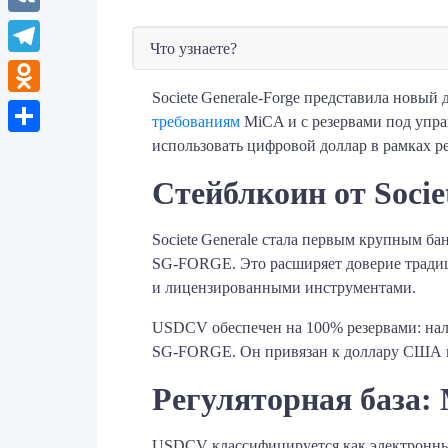
VK
Что узнаете?
Telegram
Societe Generale‑Forge представила новы
Odnoklassniki
требованиям
MiCA и с резервами под упр
использовать цифровой доллар в рамках 
Отправить
Стейблкоин от Socie
Societe Generale стала первым крупным б
SG‑FORGE. Это расширяет доверие традиц
и лицензированными инструментами.
USDCV обеспечен на 100% резервами: нал
SG‑FORGE. Он привязан к доллару США в 
Регуляторная база:
USDCV классифицируется как электронны