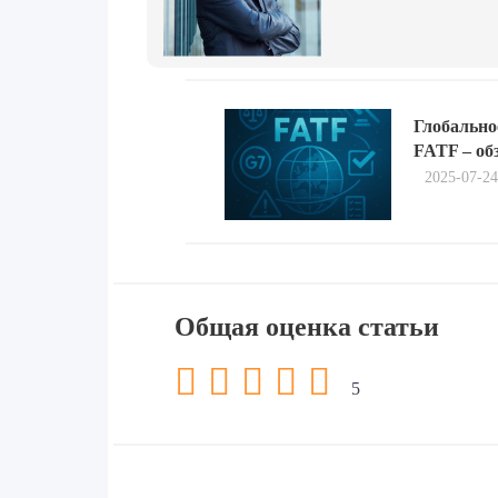
Навигация
Previous
по
Глобально
post:
FATF – об
записям
2025-07-24
Общая оценка статьи
5