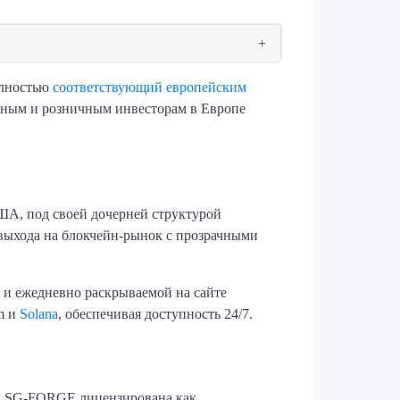
олностью
соответствующий европейским
ьным и розничным инвесторам в Европе
ША, под своей дочерней структурой
выхода на блокчейн‑рынок с прозрачными
 и ежедневно раскрываемой на сайте
m и
Solana
, обеспечивая доступность 24/7.
С. SG‑FORGE лицензирована как