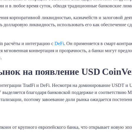
и и в любое время суток, обходя традиционные банковские лим
ия корпоративной ликвидностью, казначейств и залоговой дея
ь долларовую ликвидность, использовать его как обеспечение с
in расчёты и интеграцию с
DeFi
. Он применяется в смарт‑контр
ся мгновенная конвертация и прозрачность, а банки могут пред
.
ынок на появление USD CoinVer
интеграции TradFi и DeFi. Несмотря на доминирование USDT и 
V выделяется благодаря банковской поддержке и соответстви
тализации, поэтому завоевание доли рынка ожидается постепен
оин от крупного европейского банка, что открывает новую эп