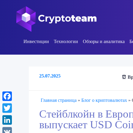
Инвестиции
Технологии
Обзоры и аналитика
Б
25.07.2025
⏰ Вр
Главная страница
»
Блог о криптовалютах
»
Facebook
Стейблкойн в Европе
Twitter
выпускает USD Coin
LinkedIn