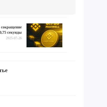
Next
 сокращение
post:
0,75 секунды
2025-07-26
тье