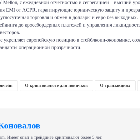
 Mellon, с ежедневной отчётностью и сегрегацией – высший уро
зия EMI от ACPR, гарантирующие юридическую защиту и прозра
руглосуточная торговля и обмен в доллары и евро без выходных.
ейдинга до кроссбордерных платежей и управления ликвидность
весторов.
rge укрепляет европейскую позицию в стейблкоин‑экономике, соз
андарты операционной прозрачности.
am
klassniki
тправить
окчейн
О криптовалюте для новичков
О транзакциях
Коновалов
am. Имеет опыт в трейдинге криптовалют более 5 лет.