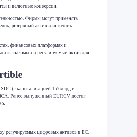
иты и валютные конверсии.
тельностью. Фирмы могут применять
делок, резервный актив и источник
актах, финансовых платформах и
ложить знакомый и регулируемый актив для
tible
USDC (с капитализацией 155 млрд и
ю MiCA. Ранее выпущенный EURCV достиг
но.
оху регулируемых цифровых активов в ЕС.