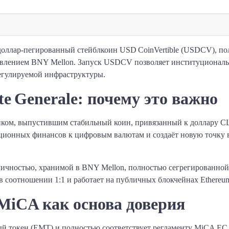
й доллар‑пегированный стейблкоин USD CoinVertible (USDCV), п
авлением BNY Mellon. Запуск USDCV позволяет институционал
регулируемой инфраструктуры.
te Generale: почему это важно
анком, выпустившим стабильный коин, привязанный к доллару С
ионных финансов к цифровым валютам и создаёт новую точку 
ичностью, хранимой в BNY Mellon, полностью сегрегированной
соотношении 1:1 и работает на публичных блокчейнах Ethereu
 MiCA как основа доверия
й токен (EMT) и полностью соответствует регламенту MiCA Е