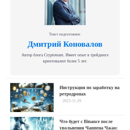
Текст подготовлен:
Дмитрий Коновалов
Автор блога Сryptoteam. Имеет опыт в трейдинге
криптовалют более 5 лет.
Навигация
Previous
Инструкция по заработку на
post:
по
ретродропах
2023-11-29
записям
Next
Что будет с Binance после
post:
увольнения Чанпена Чжао: