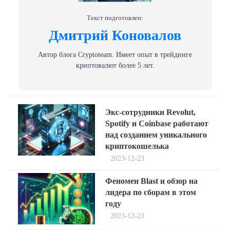
Текст подготовлен:
Дмитрий Коновалов
Автор блога Сryptoteam. Имеет опыт в трейдинге
криптовалют более 5 лет.
Навигация
Previous
Экс-сотрудники Revolut,
post:
по
Spotify и Coinbase работают
над созданием уникального
записям
криптокошелька
2023-12-23
Next
Феномен Blast и обзор на
post:
лидера по сборам в этом
году
2023-12-23