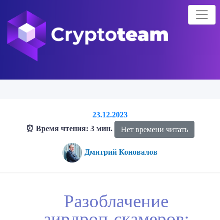
23.12.2023
⏰ Время чтения: 3 мин.
Нет времени читать
Дмитрий Коновалов
Главная страница
Блог о криптовалютах
Блог
Разоблачение
Разоблачение
аирдроп-скамеров: как не попасться на удочку мошенников
аирдроп-скамеров: