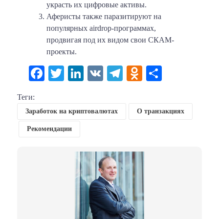
украсть их цифровые активы.
Аферисты также паразитируют на
популярных airdrop-программах,
продвигая под их видом свои СКАМ-
проекты.
Facebook
Twitter
LinkedIn
VK
Telegram
Odnoklassni
Отправи
Теги:
Заработок на криптовалютах
О транзакциях
Рекомендации