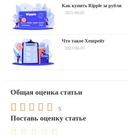
Навигация
Previous
Как купить Ripple за рубли
post:
по
2021-06-05
записям
Next
Что такое Хешрейт
post:
2021-06-05
Общая оценка статьи
5
Поставь оценку статье