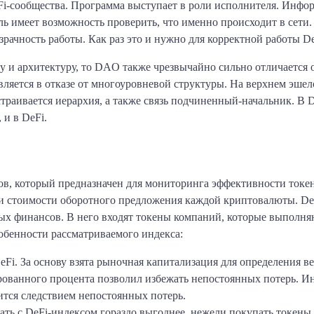
DeFi-сообщества. Программа выступает в роли исполнителя. Инф
ль имеет возможность проверить, что именно происходит в сети
рачность работы. Как раз это и нужно для корректной работы De
у и архитектуру, то DAO также чрезвычайно сильно отличается
ляется в отказе от многоуровневой структуры. На верхнем эшел
страивается иерархия, а также связь подчиненный-начальник. 
 и в DeFi.
ов, который предназначен для мониторинга эффективности токе
ки стоимости оборотного предложения каждой криптовалюты. De
ых финансов. В него входят токены компаний, которые выполня
обенности рассматриваемого индекса:
Fi. За основу взята рыночная капитализация для определения ве
ированного процента позволил избежать непостоянных потерь. 
ится следствием непостоянных потерь.
ать с DeFi-индексом гораздо выгоднее, нежели покупать токены