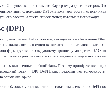
. Он существенно снижается барьер входа для инвесторов. Это 
криптоактивы. С помощью DPI они получают доступ ко всей инд
у его расчета, а также список монет, которые в него входят.
с (DPI)
ти лучших монет DeFi проектов, запущенных на блокчейне Ether
неты с наивысшей рыночной капитализацией. Разработчиками зап
 они формируются по следующему принципу: алгоритм, DAO ил
рспективные криптовалюты в формате единого индексного токен
кенов, включенных в общий банк. Поэтому приобретение индек
ндексный токен — DPI. DeFi Пульс предоставляет возможность 
а блокчейне эфира.
 состав базовых монет входят криптовалюты следующих DeFi-про