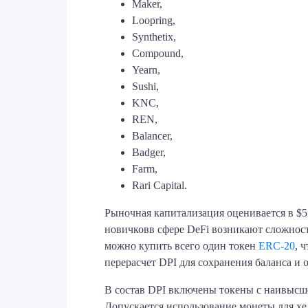
Maker,
Loopring,
Synthetix,
Compound,
Yearn,
Sushi,
KNC,
REN,
Balancer,
Badger,
Farm,
Rari Capital.
Рыночная капитализация оценивается в $52
новичковв сфере DeFi возникают сложнос
можно купить всего один токен
ERC-20
, 
перерасчет DPI для сохранения баланса и
В состав DPI включены токены с наивысше
Допускается использование монеты для хе