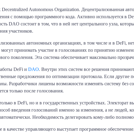
ecentralized Autonomous Organization. Децентрализованная авт
ия с помощью программного кода. Активно используется в DeFi
сть DAO состоит в том, что в ней нет центрального узла, кото
ния участников.
лизованных автономных организациях, в том числе и в DeFi, не
 могут принимать участие в голосованиях по принятию измене
ого поколения. Эта система обеспечивает максимально прозрач
работы DeFi и
DAO
. Внутри этих систем все решения принимаю
бственные предложения по оптимизации протокола. Если другие 
аны. Разработчики лишены возможности изменять систему без с
тся только после голосования.
ько в DeFi, но и в государственных устройствах. Электорат вы
соб введения голосований именно за изменения, а не людей, к
 автоматически. Необходимость делегировать кому-либо полномоч
е в качестве управляющего выступает программное обеспечени