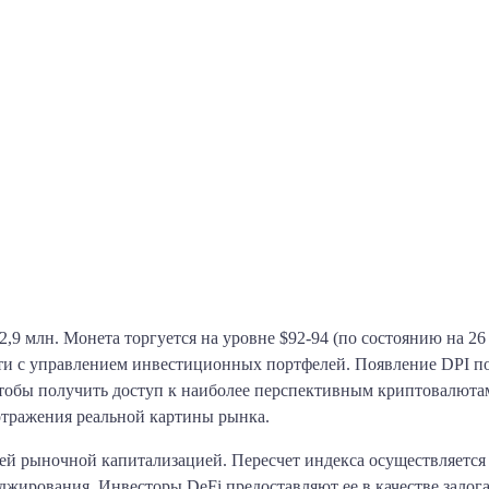
,9 млн. Монета торгуется на уровне $92-94 (по состоянию на 26
ти с управлением инвестиционных портфелей. Появление DPI по
чтобы получить доступ к наиболее перспективным криптовалюта
 отражения реальной картины рынка.
й рыночной капитализацией. Пересчет индекса осуществляется 
джирования. Инвесторы DeFi предоставляют ее в качестве залога