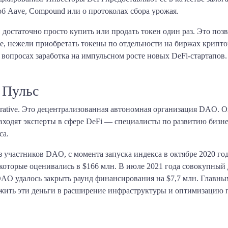
б Aave, Compound или о протоколах сбора урожая.
 достаточно просто купить или продать токен один раз. Это по
нее, нежели приобретать токены по отдельности на биржах крипт
 вопросах заработка на импульсном росте новых DeFi-стартапов
 Пульс
rative. Это децентрализованная автономная организация DAO. О
одят эксперты в сфере DeFi — специалисты по развитию бизнеса,
са.
из участников DAO, с момента запуска индекса в октябре 2020 го
которые оценивались в $166 млн. В июле 2021 года совокупный 
DAO удалось закрыть раунд финансирования на $7,7 млн. Главны
жить эти деньги в расширение инфраструктуры и оптимизацию п