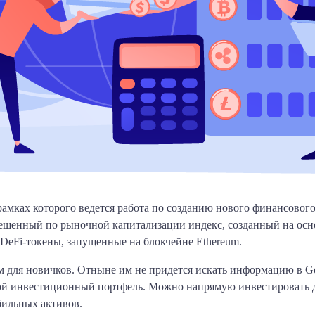
рамках которого ведется работа по созданию нового финансово
ешенный по рыночной капитализации индекс, созданный на осно
 DeFi-токены, запущенные на блокчейне Ethereum.
для новичков. Отныне им не придется искать информацию в Goo
свой инвестиционный портфель. Можно напрямую инвестировать 
бильных активов.