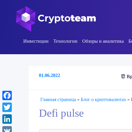
Инвестиции
Технологии
Обзоры и аналитика
Б
01.06.2022
⏰ Вр
Главная страница
»
Блог о криптовалютах
»
Facebook
Defi pulse
Twitter
LinkedIn