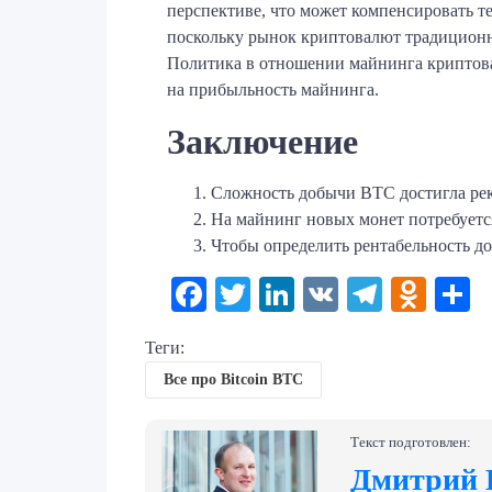
перспективе, что может компенсировать т
поскольку рынок криптовалют традиционн
Политика в отношении майнинга криптовал
на прибыльность майнинга.
Заключение
Сложность добычи BTC достигла рек
На майнинг новых монет потребуется
Чтобы определить рентабельность д
Facebook
Twitter
LinkedIn
VK
Telegr
Odno
О
Теги:
Все про Bitcoin BTC
Текст подготовлен:
Дмитрий 