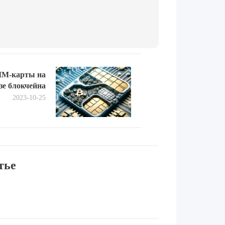
Next
SIM-карты на
post:
зе блокчейна
2023-10-25
тье