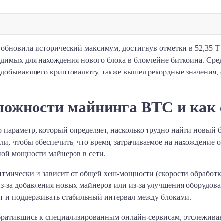
обновила исторический максимум, достигнув отметки в 52,35 Т
димых для нахождения нового блока в блокчейне биткоина. Ср
добывающего криптовалюту, также вышел рекордные значения, 
сложности майнинга BTC и как 
о параметр, который определяет, насколько трудно найти новый б
и, чтобы обеспечить, что время, затрачиваемое на нахождение о
ной мощности майнеров в сети.
итмически и зависит от общей хеш-мощности (скорости обработки
из-за добавления новых майнеров или из-за улучшения оборудов
ост и поддерживать стабильный интервал между блоками.
ратившись к специализированным онлайн-сервисам, отслеживаю