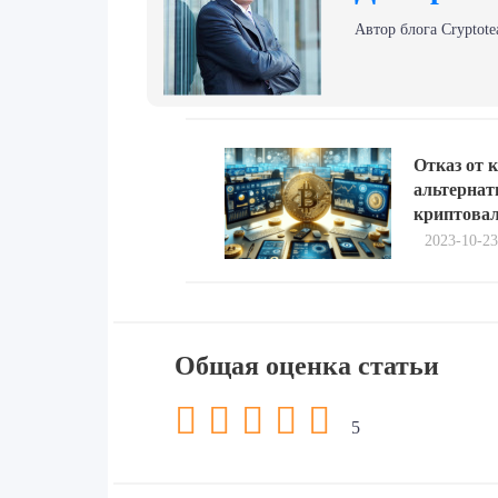
Автор блога Сryptote
Навигация
Previous
по
Отказ от 
post:
альтернат
записям
криптова
2023-10-23
Общая оценка статьи
5