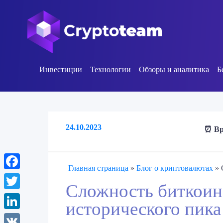
Инвестиции
Технологии
Обзоры и аналитика
Б
24.10.2023
⏰ Вр
Главная страница
»
Блог о криптовалютах
»
Facebook
Сложность биткоин
Twitter
исторического пика
LinkedIn