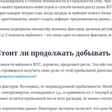
нализировать о степени безопасности и стабильности сети. Чем
то может привлекать инвесторов и способствовать росту цены BT
но каждые четыре года, когда награда за майнинг нового блока
 криптовалюты, может создать дефицит предложения на рынке, 
ткоина подвержена множеству внешних факторов, включая регул
т.д. Сложность майнинга – это лишь один из многих факторов,
Стоит ли продолжать добывать
ложности майнинга BTC, вероятно, продолжит расти. Это обусл
 стремящихся получить свою долю от этой прибыльной деятельн
ниматься майнингом
?
ва факторов. Во-первых, от индивидуальной прибыльности. Нео
 электроэнергии, охлаждения и т.д., и сравнивать их с текуще
нинг остается прибыльной после всех расходов, ее можно считат
 перспективы рынка. Некоторые эксперты полагают, что цена б