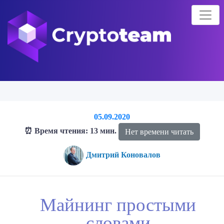
05.09.2020
⏰ Время чтения: 13 мин.
Нет времени читать
Дмитрий Коновалов
Главная страница
Блог о криптовалютах
Блог
Майнинг
Майнинг простыми
простыми словами
словами