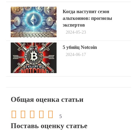
Навигация
Previous
Когда наступит сезон
post:
по
альткоинов: прогнозы
экспертов
записям
2024-05-23
Next
5 убийц Notcoin
post:
2024-06-17
Общая оценка статьи
5
Поставь оценку статье