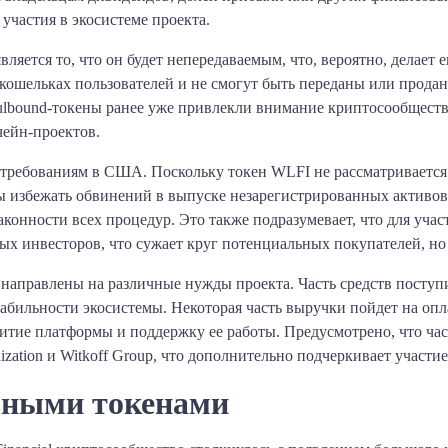
 участия в экосистеме проекта.
яется то, что он будет непередаваемым, что, вероятно, делает 
 кошельках пользователей и не смогут быть переданы или прода
ulbound-токены ранее уже привлекли внимание криптосообщества
чейн-проектов.
требованиям в США. Поскольку токен WLFI не рассматривается 
 избежать обвинений в выпуске незарегистрированных активов. 
аконности всех процедур. Это также подразумевает, что для уча
ых инвесторов, что сужает круг потенциальных покупателей, но 
 направлены на различные нужды проекта. Часть средств поступ
табильности экосистемы. Некоторая часть выручки пойдет на опл
витие платформы и поддержку ее работы. Предусмотрено, что час
zation и Witkoff Group, что дополнительно подчеркивает участие
ьными токенами