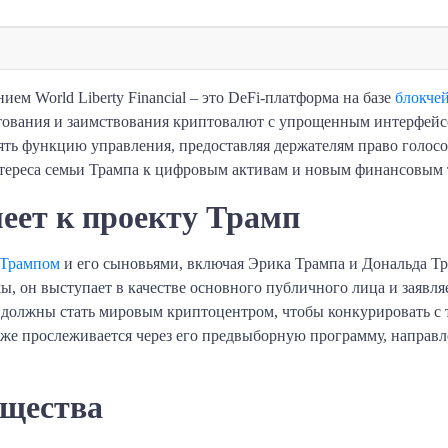
ем World Liberty Financial – это DeFi-платформа на базе
блокчей
тования и заимствования криптовалют с упрощенным интерфей
ять функцию управления, предоставляя держателям право голосо
тереса семьи Трампа к цифровым активам и новым финансовым 
еет к проекту Трамп
 Трампом
и его сыновьями, включая Эрика Трампа и Дональда Тр
мы, он выступает в качестве основного публичного лица и заявл
должны стать мировым криптоцентром, чтобы конкурировать с т
кже прослеживается через его предвыборную программу, направ
бщества