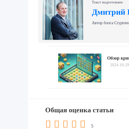
Текст подготовлен:
Дмитрий 
Автор блога Сryptote
Навигация
Previous
по
Обзор кри
post:
2024-10-29
записям
Общая оценка статьи
5