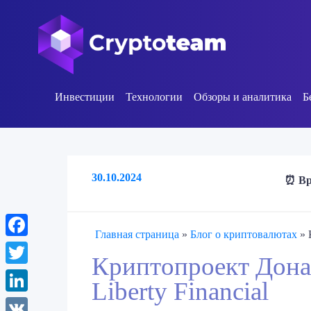
Инвестиции
Технологии
Обзоры и аналитика
Б
30.10.2024
⏰ Вр
Главная страница
»
Блог о криптовалютах
»
Facebook
Криптопроект Дона
Twitter
Liberty Financial
LinkedIn