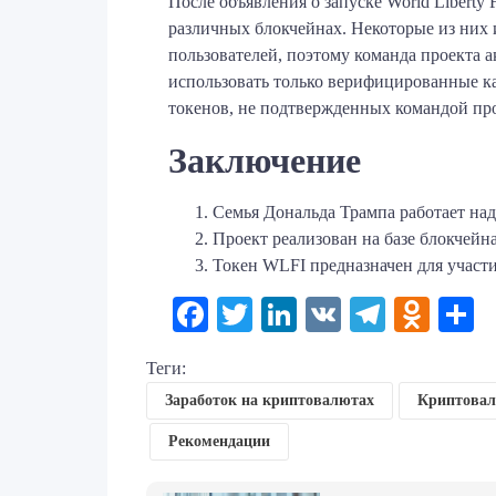
После объявления о запуске World Liberty
различных блокчейнах. Некоторые из них 
пользователей, поэтому команда проекта 
использовать только верифицированные к
токенов, не подтвержденных командой про
Заключение
Семья Дональда Трампа работает на
Проект реализован на базе блокчейна
Токен WLFI предназначен для участи
Facebook
Twitter
LinkedIn
VK
Telegr
Odno
О
Теги:
Заработок на криптовалютах
Криптовал
Рекомендации