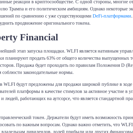
ешанные реакции в криптосообществе. С одной стороны, многие о
илю Трампа и его политическим амбициям. Однако некоторые эк
решений по сравнению с уже существующими
DeFi-платформами
руднить продвижение оригинального токена.
erty Financial
нейший этап запуска площадки. WLFI является нативным управл
ики планируют продать 63% от общего количества выпущенных т
торов. Продажа будет проходить по правилам Положения D (Reg
м соблюсти законодательные нормы.
ов WLFI будут предложены для продажи широкой публике в ходе
вателей платформы в качестве стимулов за активное участие в у
 и людей, работающих на аутсорсе, что является стандартной пр
 управленческий токен. Держатели будут иметь возможность при
осовать по важным вопросам. Однако важно отметить, что WLFI
м владельцам дивидендов, долей прибыли или других финансовых