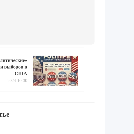
Next
олитические»
post:
ии выборов в
США
2024-10-30
тье