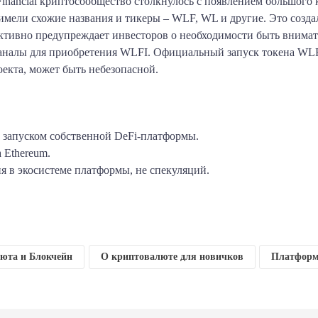
 Financial криптосообщество столкнулось с появлением большог
имели схожие названия и тикеры – WLF, WL и другие. Это созд
активно предупреждает инвесторов о необходимости быть внима
аналы для приобретения WLFI. Официальный запуск токена WLFI
екта, может быть небезопасной.
д запуском собственной DeFi-платформы.
 Ethereum.
я в экосистеме платформы, не спекуляций.
am
klassniki
тправить
юта и Блокчейн
О криптовалюте для новичков
Платформ