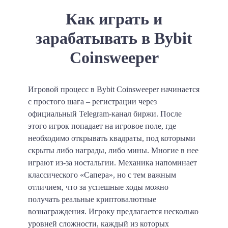
Как играть и
зарабатывать в Bybit
Coinsweeper
Игровой процесс в Bybit Coinsweeper начинается
с простого шага – регистрации через
официальный Telegram-канал биржи. После
этого игрок попадает на игровое поле, где
необходимо открывать квадраты, под которыми
скрыты либо награды, либо мины. Многие в нее
играют из-за ностальгии. Механика напоминает
классического «Сапера», но с тем важным
отличием, что за успешные ходы можно
получать реальные криптовалютные
вознаграждения. Игроку предлагается несколько
уровней сложности, каждый из которых