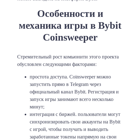
Особенности и
механика игры в Bybit
Coinsweeper
Стремительный рост комьюнити этого проекта
обусловлен следующими факторами:
простота доступа. Coinsweeper можно
запустить прямо в Telegram через
официальный канал Bybit. Регистрация и
запуск игры занимают всего несколько
минут;
интеграция с биржей. пользователи могут
синхронизировать свои аккаунты на Bybit
с игрой, чтобы получать и выводить
заработанные токены напрямую на свои