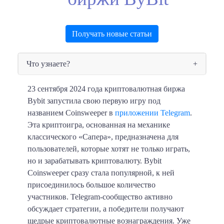
Получать новые статьи
Что узнаете?
23 сентября 2024 года криптовалютная биржа
Bybit запустила свою первую игру под
названием Coinsweeper в
приложении Telegram
.
Эта криптоигра, основанная на механике
классического «Сапера», предназначена для
пользователей, которые хотят не только играть,
но и зарабатывать криптовалюту. Bybit
Coinsweeper сразу стала популярной, к ней
присоединилось большое количество
участников. Telegram-сообщество активно
обсуждает стратегии, а победители получают
щедрые криптовалютные вознаграждения. Уже