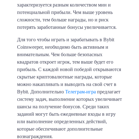
характеризуется разным количеством мин и
потенциальной прибыли. Чем выше уровень
сложности, тем больше награды, но и риск
потерять заработанные бонусы увеличивается.
Для того чтобы играть и зарабатывать в Bybit
Coinsweeper, необходимо быть активным и
внимательным. Чем больше безопасных
квадратов откроет игрок, тем выше будет его
прибыль. С каждой новой победой открываются
скрытые криптовалютные награды, которые
можно накапливать и выводить на свой счет в
Bybit. Дополнительно
Телеграм-игра
предлагает
систему задач, выполнение которых увеличивает
шансы на получение бонусов. Среди таких
заданий могут быть ежедневные входы в игру
или выполнение определенных действий,
которые обеспечивают дополнительные
вознаграждения.