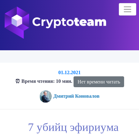
01.12.2021
⏰ Время чтения: 10 мин.
Нет времени читать
Дмитрий Коновалов
Главная страница
Блог о криптовалютах
Блог
7 убийц
7 убийц эфириума
эфириума