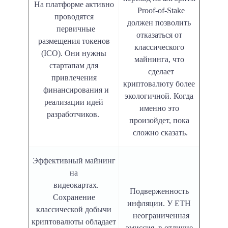
На платформе активно
Proof-of-Stake
проводятся
должен позволить
первичные
отказаться от
размещения токенов
классического
(ICO). Они нужны
майнинга, что
стартапам для
сделает
привлечения
криптовалюту более
финансирования и
экологичной. Когда
реализации идей
именно это
разработчиков.
произойдет, пока
сложно сказать.
Эффективный майнинг
на
видеокартах.
Подверженность
Сохранение
инфляции. У ETH
классической добычи
неограниченная
криптовалюты обладает
эмиссия, в отличие