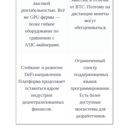
высокой
от BTC. Поэтому на
рентабельностью. Всё
дистанции монеты
же GPU-фермы —
могут
более гибкое
обесцениваться.
оборудование по
сравнению с
ASIC-майнерами.
Ограниченный
Стейкинг и развитие
спектр
DeFi-направления.
поддерживаемых
Платформа продолжает
языков
оставаться ядром
программирования.
индустрии
Есть более
децентрализованных
доступные
финансов.
экосистемы для
разработчиков.