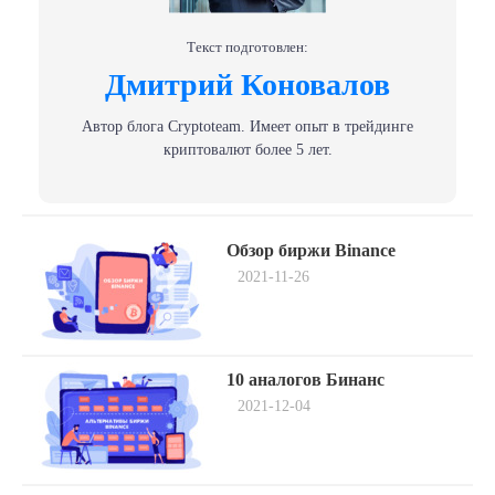
Текст подготовлен:
Дмитрий Коновалов
Автор блога Сryptoteam. Имеет опыт в трейдинге
криптовалют более 5 лет.
Навигация
Previous
Обзор биржи Binance
post:
по
2021-11-26
записям
Next
10 аналогов Бинанс
post:
2021-12-04