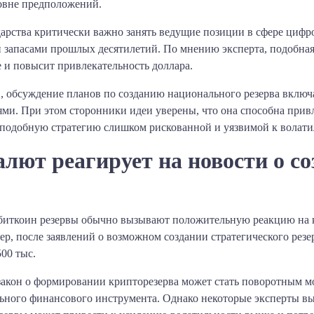
ровне предположений.
дарства критически важно занять ведущие позиции в сфере цифр
и запасами прошлых десятилетий. По мнению эксперта, подобна
 и повысит привлекательность доллара.
, обсуждение планов по созданию национального резерва включ
ями. При этом сторонники идеи уверены, что она способна при
 подобную стратегию слишком рискованной и уязвимой к волати
ют реагирует на новости о со
 биткоин резервы обычно вызывают положительную реакцию на к
р, после заявлений о возможном создании стратегического рез
00 тыс.
 закон о формировании крипторезерва может стать поворотным 
льного финансового инструмента. Однако некоторые эксперты вы