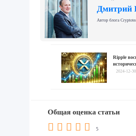
Дмитрий 
Автор блога Сryptote
Навигация
Previous
по
Ripple во
post:
историче
записям
2024-12-30
Общая оценка статьи
5