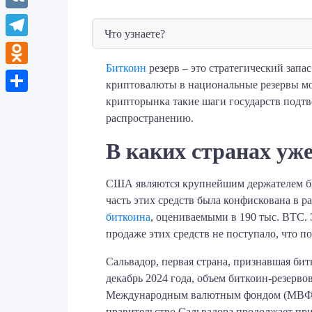
VK
Что узнаете?
Telegram
Биткоин
резерв – это стратегический зап
Odnoklassniki
криптовалюты в национальные резервы мо
крипторынка такие шаги государств подт
Отправить
распространению.
В каких странах уже
США являются крупнейшим держателем битк
часть этих средств была конфискована в р
биткоина
, оцениваемыми в 190 тыс. BTC.
продаже этих средств не поступало, что п
Сальвадор, первая страна, признавшая б
декабрь 2024 года, объем биткоин-резерво
Международным валютным фондом (МВФ) о 
правительство Сальвадора продолжает пр