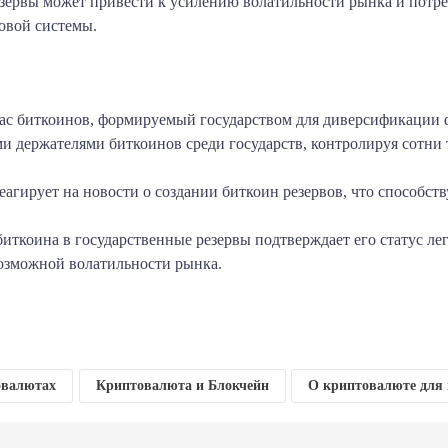
зервы может привести к усилению волатильности рынка и потре
овой системы.
апас биткоинов, формируемый государством для диверсификации 
держателями биткоинов среди государств, контролируя сотни 
гирует на новости о создании биткоин резервов, что способст
иткоина в государственные резервы подтверждает его статус л
возможной волатильности рынка.
am
klassniki
тправить
овалютах
Криптовалюта и Блокчейн
О криптовалюте для