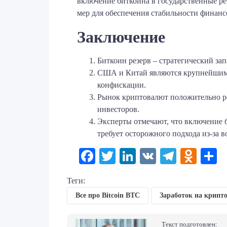
включение биткоина в государственные ре
мер для обеспечения стабильности финанс
Заключение
Биткоин резерв – стратегический з
США и Китай являются крупнейшими 
конфискации.
Рынок криптовалют положительно реа
инвесторов.
Эксперты отмечают, что включение б
требует осторожного подхода из-за 
Facebook
Twitter
LinkedIn
VK
Telegr
Odno
О
Теги:
Все про Bitcoin BTC
Заработок на крипт
Текст подготовлен: