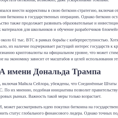
зался внести коррективы в свою биткоин-стратегию, включая от
ния биткоина в государственных операциях. Однако биткоин ос
ьство также продолжает развивать образовательные и инвестиц
 материалов для школьников и обучение разработчиков блокчей
а около 61 тыс. BTC в рамках борьбы с киберпреступностью. Хо
было, их наличие подчеркивает растущий интерес государств к 
ризнанию криптовалюты на официальном уровне, что может сти
е на экономику зависит от масштабов и целей использования эт
А имени Дональда Трампа
 включая Майкла Сейлора, убеждены, что Соединённые Штаты р
TC. По их мнению, подобная инициатива позволит правительств
ировых рынках. Важность такой меры только возрастает.
, может рассматривать идею покупки биткоина на государствен
нить статус глобального финансового лидера. Однако точных 