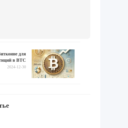
Next
биткоине для
post:
тиций в BTC
2024-12-30
тье