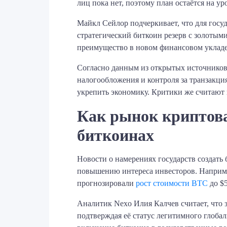
лиц пока нет, поэтому план остаётся на у
Майкл Сейлор подчеркивает, что для госу
стратегический биткоин резерв с золотым
преимущество в новом финансовом укладе
Согласно данным из открытых источников
налогообложения и контроля за транзакци
укрепить экономику. Критики же считают
Как рынок криптовал
биткоинах
Новости о намерениях государств создать
повышению интереса инвесторов. Наприме
прогнозировали
рост стоимости BTC
до $5
Аналитик Nexo Илия Калчев считает, что
подтверждая её статус легитимного глоба