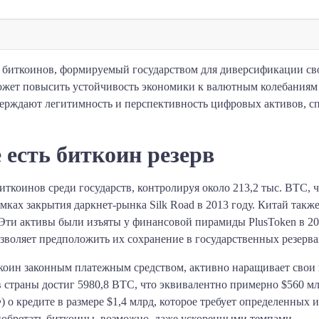
ас биткоинов, формируемый государством для диверсификации с
жет повысить устойчивость экономики к валютным колебаниям 
верждают легитимность и перспективность цифровых активов, с
 есть биткоин резерв
оинов среди государств, контролируя около 213,2 тыс. BTC, ч
амках закрытия даркнет-рынка Silk Road в 2013 году. Китай так
 Эти активы были изъяты у финансовой пирамиды PlusToken в 2
озволяет предположить их сохранение в государственных резерва
иткоин законным платежным средством, активно наращивает сво
в страны достиг 5980,8 BTC, что эквивалентно примерно $560 м
кредите в размере $1,4 млрд, которое требует определенных и
иобретать биткоины, возможно, даже ускоренными темпами.