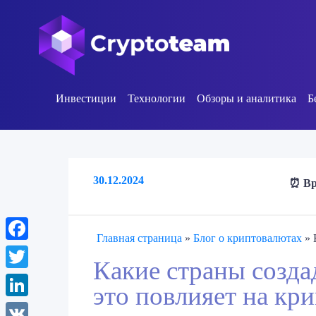
Инвестиции
Технологии
Обзоры и аналитика
Б
30.12.2024
⏰ Вр
Главная страница
»
Блог о криптовалютах
»
Facebook
Какие страны созда
Twitter
это повлияет на к
LinkedIn