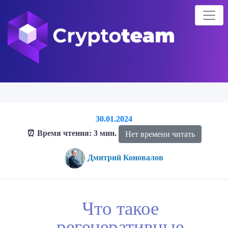
30.01.2024
⏰ Время чтения: 3 мин.
Нет времени читать
Дмитрий Коновалов
Главная страница
Блог о криптовалютах
Что такое
Что такое
регенеративные финансы (ReFi) — за какими проектами следить
регенеративные