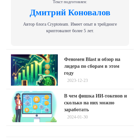
Текст подготовлен:
Дмитрий Коновалов
Автор блога Сryptoteam. Имеет опыт в трейдинге
криптовалют более 5 лет.
Навигация
Previous
Феномен Blast и обзор на
post:
по
лидера по сборам в этом
году
записям
2023-12-23
Next
В чем фишка ИИ-токенов и
post:
сколько на них можно
заработать
2024-01-30