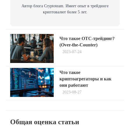
Автор блога Сryptoteam. Имеет опыт в трейдинге
криптовалют более 5 лет.
Навигация
Previous
Что такое OTC-трейдинг?
post:
по
(Over-the-Counter)
2023-07-24
записям
Next
Что такое
post:
криптоагрегаторы и как
они работают
2023-08-27
Общая оценка статьи