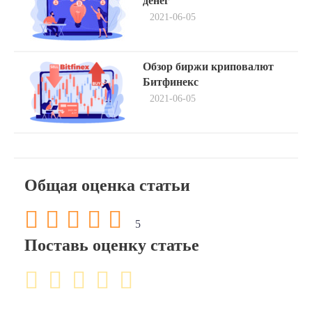
по
денег
2021-06-05
записям
Next
Обзор биржи криповалют
post:
Битфинекс
2021-06-05
Общая оценка статьи
5
Поставь оценку статье