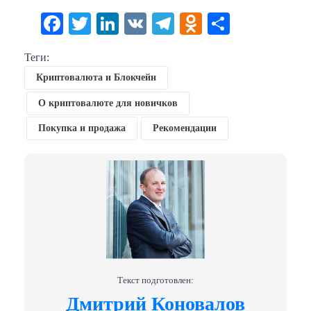
Facebook
Twitter
LinkedIn
VK
Telegram
Odnoklassni
Отправи
Теги:
Криптовалюта и Блокчейн
О криптовалюте для новичков
Покупка и продажа
Рекомендации
Текст подготовлен:
Дмитрий Коновалов