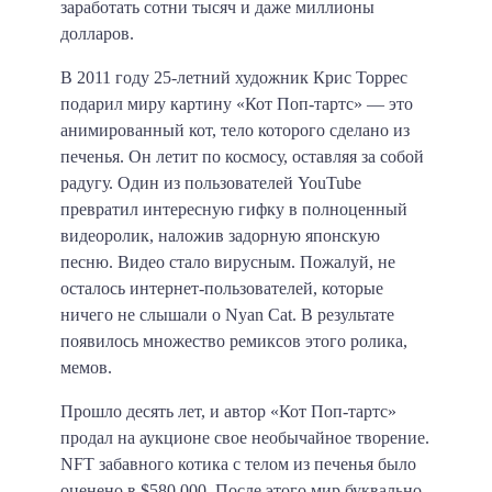
заработать сотни тысяч и даже миллионы
долларов.
В 2011 году 25-летний художник Крис Торрес
подарил миру картину «Кот Поп-тартс»
— это
анимированный кот, тело которого сделано из
печенья. Он летит по космосу, оставляя за собой
радугу. Один из пользователей YouTube
превратил интересную гифку в полноценный
видеоролик, наложив задорную японскую
песню. Видео стало вирусным. Пожалуй, не
осталось интернет-пользователей, которые
ничего не слышали о Nyan Cat. В результате
появилось множество ремиксов этого ролика,
мемов.
Прошло десять лет, и автор «Кот Поп-тартс»
продал на аукционе свое необычайное творение.
NFT забавного котика с телом из печенья было
оценено в
$580 000.
После этого мир буквально