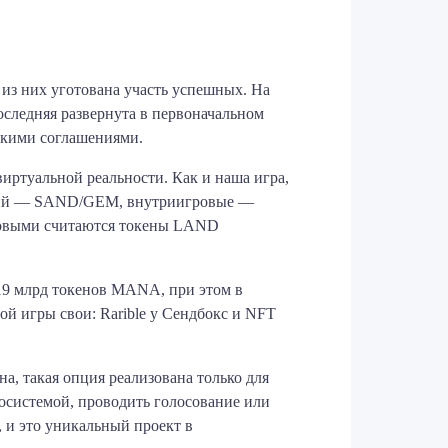
из них уготована участь успешных. На
оследняя развернута в первоначальном
рскими соглашениями.
иртуальной реальности. Как и наша игра,
закций — SAND/GEM, внутриигровые —
ровыми считаются токены LAND
19 млрд токенов MANA, при этом в
ой игры свои: Rarible у Сендбокс и NFT
а, такая опция реализована только для
осистемой, проводить голосование или
, и это уникальный проект в