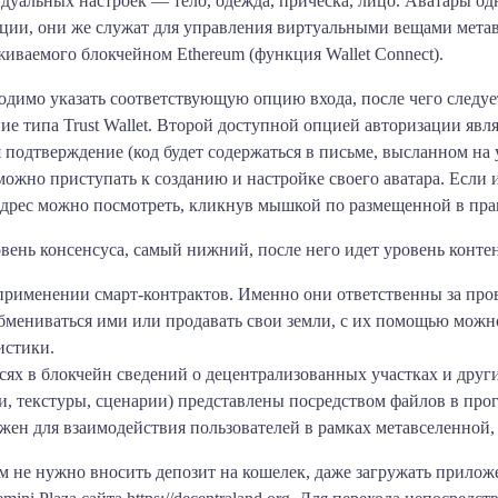
идуальных настроек — тело, одежда, прическа, лицо. Аватары 
ции, они же служат для управления виртуальными вещами метав
иваемого блокчейном Ethereum (функция Wallet Connect).
одимо указать соответствующую опцию входа, после чего следуе
 типа Trust Wallet. Второй доступной опцией авторизации являе
ся подтверждение (код будет содержаться в письме, высланном на
можно приступать к созданию и настройке своего аватара. Если 
 адрес можно посмотреть, кликнув мышкой по размещенной в прав
вень консенсуса, самый нижний, после него идет уровень контен
 применении смарт-контрактов. Именно они ответственны за про
мениваться ими или продавать свои земли, с их помощью можно
истики.
исях в блокчейн сведений о децентрализованных участках и друг
и, текстуры, сценарии) представлены посредством файлов в про
жен для взаимодействия пользователей в рамках метавселенной
ам не нужно вносить депозит на кошелек, даже загружать прило