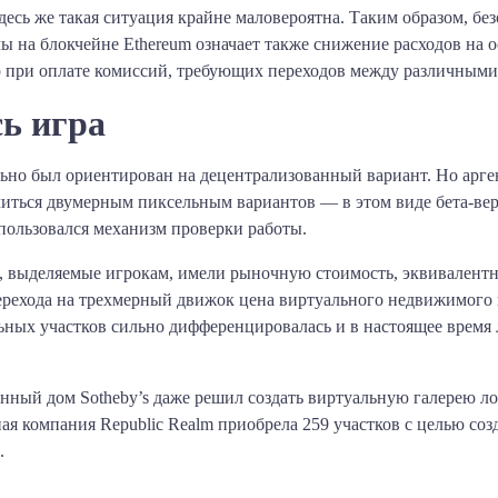
есь же такая ситуация крайне маловероятна. Таким образом, безо
 на блокчейне Ethereum означает также снижение расходов на 
р при оплате комиссий, требующих переходов между различным
ь игра
ально был ориентирован на децентрализованный вариант. Но ар
ться двумерным пиксельным вариантов — в этом виде бета-верси
использовался механизм проверки работы.
, выделяемые игрокам, имели рыночную стоимость, эквивалентн
ерехода на трехмерный движок цена виртуального недвижимого 
льных участков сильно дифференцировалась и в настоящее время
онный дом Sotheby’s даже решил создать виртуальную галерею л
я компания Republic Realm приобрела 259 участков с целью соз
.