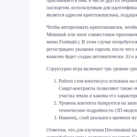
присваивается имя, в числе других индив
паспортом, используемым для идентифика
является адресом криптокошелька, поддерж
Чтобы авторизовать криптокошелек, необх
Metamask или иное совместимое приложение
меню Fortmatic). В этом случае потребует
регистрацию указание пароля, после чего 
кошелек будет создан автоматически. Его
Структурно игра включает три уровня: уро
Работа слоя консенсуса основана на
Смарт-контракты позволяют также об
участка земли и каковы его характер
Уровень контента базируется на зап
технические подробности (3D-модел
Наконец, слой реального времени ну
Отметим, что для изучения Decentraland в