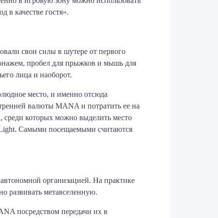
ственно в игровую зону можно использовать
д в качестве гостя».
овали свои силы в шутере от первого
рсонажем, пробел для прыжков и мышь для
ьего лица и наоборот.
олюдное место, и именно отсюда
нутренней валюты MANA и потратить ее на
в, среди которых можно выделить место
edLight. Самыми посещаемыми считаются
 автономной организацией. На практике
но развивать метавселенную.
ANA посредством передачи их в