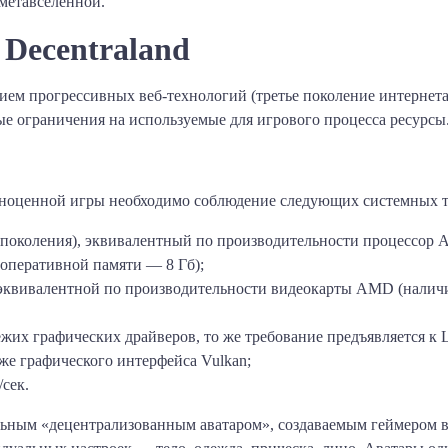
метавселенной.
 Decentraland
нием прогрессивных веб-технологий (третье поколение интерне
е ограничения на используемые для игрового процесса ресурсы
олноценной игры необходимо соблюдение следующих системных 
ого поколения), эквивалентный по производительности процессор
оперативной памяти — 8 Гб);
эквивалентной по производительности видеокарты AMD (наличи
их графических драйверов, то же требование предъявляется к 
же графического интерфейса Vulkan;
/сек.
ным «децентрализованным аватаром», создаваемым геймером во