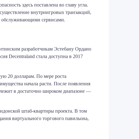
пасность здесь поставлена во главу угла.
осуществление внутриигровых транзакций,
и обслуживающими сервисами.
гентинским разработчикам Эстебану Ордано
я Decentraland стала доступна в 2017
ую 20 долларам. По мере роста
имущества начала расти. После появления
 лежит в достаточно широком диапазоне —
ондонской штаб-квартиры проекта. В том
дания виртуального торгового павильона,