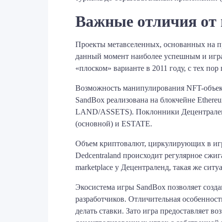
Важные отличия от
Проекты метавселенных, основанных на пр
данный момент наиболее успешным и играм
«плоском» варианте в 2011 году, с тех п
Возможность манипулирования NFT-объекта
SandBox реализована на блокчейне Ether
LAND/ASSETS). Поклонники Децентрален
(основной) и ESTATE.
Объем криптовалют, циркулирующих в игр
Dedcentraland происходит регулярное сжиг
marketplace у Децентраленд, такая же ситу
Экосистема игры SandBox позволяет создав
разработчиков. Отличительная особеннос
делать ставки. Зато игра предоставляет в