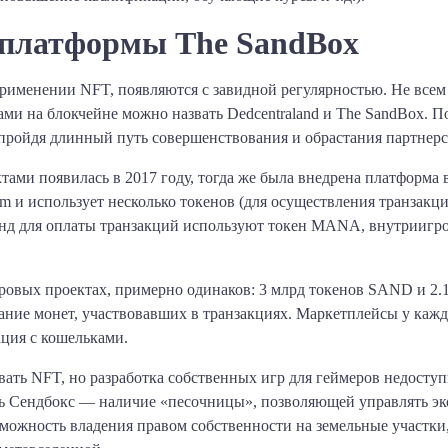
 платформы The SandBox
именении NFT, появляются с завидной регулярностью. Не всем 
и на блокчейне можно назвать Dedcentraland и The SandBox. П
ор пройдя длинный путь совершенствования и обрастания партне
ми появилась в 2017 году, тогда же была внедрена платформа в
eum и использует несколько токенов (для осуществления тран
д для оплаты транзакций используют токен MANA, внутрииг
овых проектах, примерно одинаков: 3 млрд токенов SAND и 2.
ание монет, участвовавших в транзакциях. Маркетплейсы у кажд
ация с кошельками.
ать NFT, но разработка собственных игр для геймеров недоступн
ть Сендбокс — наличие «песочницы», позволяющей управлять эк
озможность владения правом собственности на земельные участки