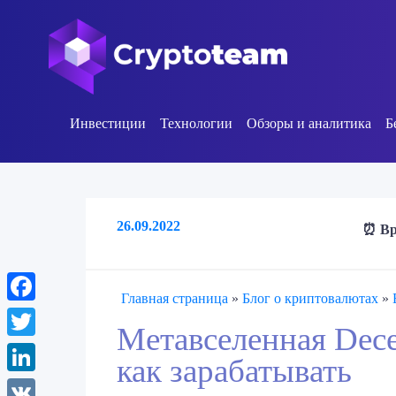
Инвестиции
Технологии
Обзоры и аналитика
Б
26.09.2022
⏰ Вр
Главная страница
»
Блог о криптовалютах
»
Facebook
Метавселенная Dece
Twitter
как зарабатывать
LinkedIn