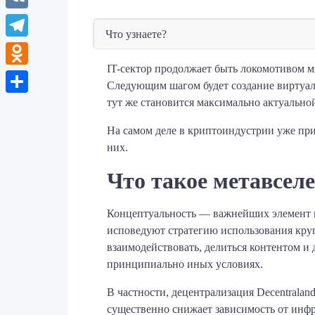
VK
Что узнаете?
Telegram
IT-сектор продолжает быть локомотивом м
Odnoklassniki
Следующим шагом будет создание виртуал
тут же становится максимально актуально
Отправить
На самом деле в криптоиндустрии уже пр
них.
Что такое метавселе
Концептуальность — важнейших элемент п
исповедуют стратегию использования круп
взаимодействовать, делиться контентом и 
принципиально иных условиях.
В частности, децентрализация Decentralan
существенно снижает зависимость от инфр