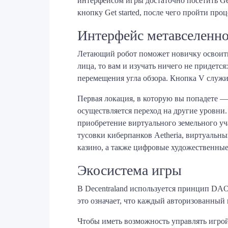
интерфейсом игры достаточно посетить Gemi
кнопку Get started, после чего пройти про
Интерфейс метавселенн
Летающий робот поможет новичку освоитьс
лица, то вам и изучать ничего не придетс
перемещения угла обзора. Кнопка V служит
Первая локация, в которую вы попадете —
осуществляется переход на другие уровни
приобретение виртуального земельного уч
тусовки киберпанков Aetheria, виртуальн
казино, а также цифровые художественные
Экосистема игры
В Decentraland используется принцип DAO
это означает, что каждый авторизованны
Чтобы иметь возможность управлять игро