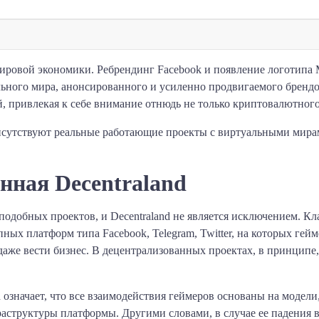
ировой экономики. Ребрендинг Facebook и появление логотипа 
ьного мира, анонсированного и усиленно продвигаемого брендо
й, привлекая к себе внимание отнюдь не только криптовалютного
исутствуют реальные работающие проекты с виртуальными мирам
нная Decentraland
одобных проектов, и Decentraland не является исключением. К
ных платформ типа Facebook, Telegram, Twitter, на которых гей
даже вести бизнес. В децентрализованных проектах, в принципе, 
d означает, что все взаимодействия геймеров основаны на модели
аструктуры платформы. Другими словами, в случае ее падения 