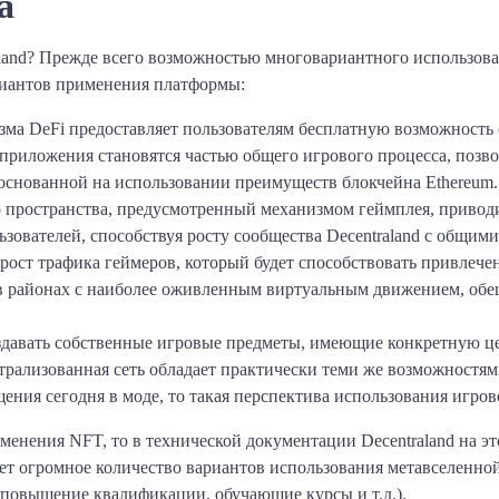
а
aland? Прежде всего возможностью многовариантного использов
риантов применения платформы:
ма DeFi предоставляет пользователям бесплатную возможность 
 приложения становятся частью общего игрового процесса, позво
 основанной на использовании преимуществ блокчейна Ethereum.
о пространства, предусмотренный механизмом геймплея, привод
ьзователей, способствуя росту сообщества Decentraland с общим
а рост трафика геймеров, который будет способствовать привлеч
 районах с наиболее оживленным виртуальным движением, обе
давать собственные игровые предметы, имеющие конкретную цен
рализованная сеть обладает практически теми же возможностями
щения сегодня в моде, то такая перспектива использования игро
менения NFT, то в технической документации Decentraland на эт
ет огромное количество вариантов использования метавселенной
(повышение квалификации, обучающие курсы и т.д.).