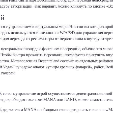
ni Plaza сайта https://decentraland.org. Для перехода непосред
цедуру авторизации. Как вариант, можно кликнуть по кнопке «Вхо
ой
я с управлением в виртуальном мире. Но если вы хоть раз проб
я: здесь используются те же кнопки W/A/S/D для управления пе
 для перехода из режима игры от первого лица к шутеру от трет
 центральная площадь с фонтаном посередине, обычно это мног
. Чтобы быстро прокачать персонажа, потребуется прикупить в
астка. Метавселенная Decentraland состоит из отдельных районо
ый VegasCity и даже аналог «улицы красных фонарей», район R
 галереи.
, то есть управление игрой осуществляется децентрализованной
й игрок, обладая токенами MANA или LAND, может самостоятель
й, держателям MANA необходимо сконвертировать токены в wM