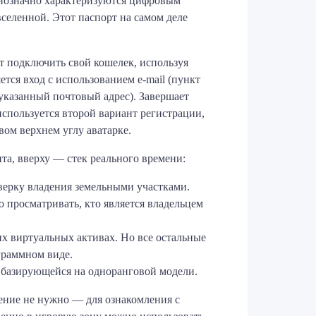
однозначно характеризуются цифровым
селенной. Этот паспорт на самом деле
т подключить свой кошелек, используя
тся вход с использованием e-mail (пункт
 указанный почтовый адрес). Завершает
используется второй вариант регистрации,
ом верхнем углу аватарке.
та, вверху — стек реального времени:
верку владения земельными участками.
 просматривать, кто является владельцем
их виртуальных активах. Но все остальные
граммном виде.
, базирующейся на одноранговой модели.
жение не нужно — для ознакомления с