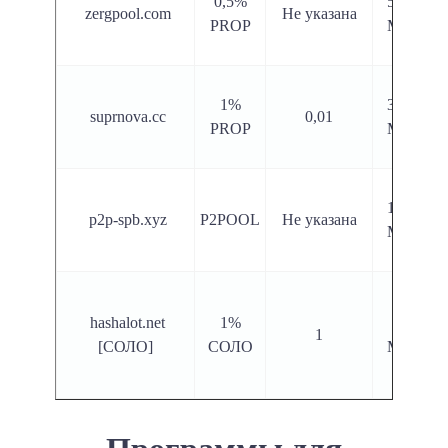
0,5%
531,56
zergpool.com
Не указана
PROP
МХ / с
1%
347,31
suprnova.cc
0,01
PROP
МХ / с
176,41
p2p-spb.xyz
P2POOL
Не указана
МХ / с
hashalot.net
1%
79,41
1
[СОЛО]
СОЛО
MH / с