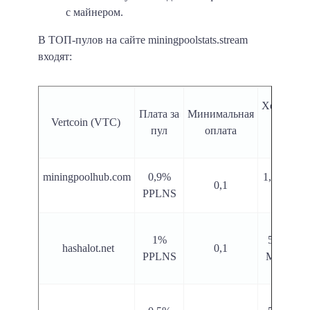
с майнером.
В ТОП-пулов на сайте miningpoolstats.stream
входят:
Хешрейт
Плата за
Минимальная
Vertcoin (VTC)
3,04
пул
оплата
GH/s
miningpoolhub.com
0,9%
1,06 ГГц
0,1
PPLNS
/ с
1%
587,28
hashalot.net
0,1
PPLNS
МГц / с