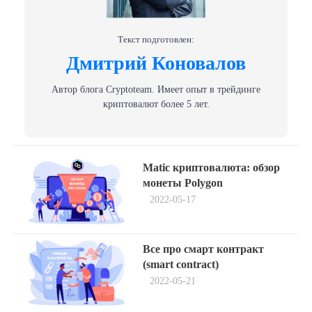
Текст подготовлен:
Дмитрий Коновалов
Автор блога Сryptoteam. Имеет опыт в трейдинге
криптовалют более 5 лет.
Навигация
Previous
Matic криптовалюта: обзор
post:
по
монеты Polygon
2022-05-17
записям
Next
Все про смарт контракт
post:
(smart contract)
2022-05-21