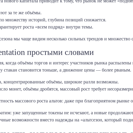
та нового капитала приводит к тому, что рынок не может «подня
ют за те же объёмы.
о множеству историй, глубина позиций снижается.
рантирует роста «всем подряд» внутри темы.
тсезона мы чаще видим несколько сильных трендов и множество с
mentation простыми словами
, когда объёмы торгов и интерес участников рынка распылены 
ну стакан становится тоньше, а движение цены — более рваным.
, концентрированные объёмы, широкие ралли возможны.
сло монет, объёмы дробятся, массовый рост требует несоразмерн
ность массового роста альтов: даже при благоприятном рынке о
ратим: уже запущенные токены не исчезают, а новые продолжают
ечные возможности вместо надежды на «альтсезон, который подн