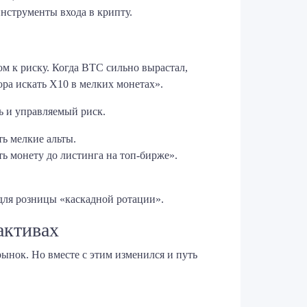
инструменты входа в крипту.
 к риску. Когда BTC сильно вырастал,
ора искать X10 в мелких монетах».
ь и управляемый риск.
ь мелкие альты.
ть монету до листинга на топ-бирже».
 для розницы «каскадной ротации».
активах
ынок. Но вместе с этим изменился и путь