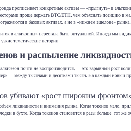
фонда прописывает конкретные активы — «прыгнуть» в альткоин
весторами проще держать BTC/ETH, чем объяснять позицию в ма
отражаются в базовых активах, а не в «нижнем эшелоне» рынка.
иток в альткоины» перестала быть ритуальной. Иногда мы види
е узкие тематические истории.
енов и распыление ликвидност
 альтсезон почти не воспроизводится, — это взрывный рост коли
перь — между тысячами и десятками тысяч. На каждый новый пр
ов убивают «рост широким фронтом
й объём ликвидности и внимания рынка. Когда токенов мало, при
лодки в бухте. Когда токенов становится в разы больше, тот же 