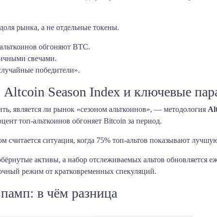
доля рынка, а не отдельные токены.
альткоинов обгоняют BTC.
ничными свечами.
случайные победители».
 Altcoin Season Index и ключевые па
ть, является ли рынок «сезоном альткоинов», — методология
Al
цент топ-альткоинов обгоняет Bitcoin за период.
м считается ситуация, когда 75% топ-альтов показывают лучшую
бёрнутые активы, а набор отслеживаемых альтов обновляется еж
ночный режим от кратковременных спекуляций.
памп: в чём разница