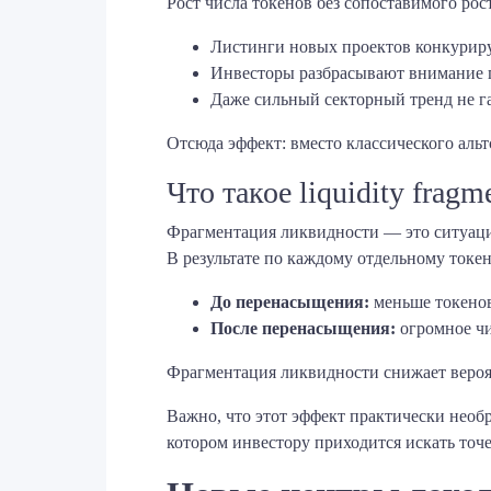
Рост числа токенов без сопоставимого рос
Листинги новых проектов конкуриру
Инвесторы разбрасывают внимание п
Даже сильный секторный тренд не га
Отсюда эффект: вместо классического аль
Что такое liquidity frag
Фрагментация ликвидности — это ситуация
В результате по каждому отдельному токе
До перенасыщения:
меньше токенов
После перенасыщения:
огромное чи
Фрагментация ликвидности снижает вероят
Важно, что этот эффект практически необ
котором инвестору приходится искать точ