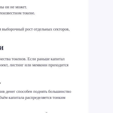
ы он не может.
лоизвестном токене.
м выборочный рост отдельных секторов,
и
чества токенов. Если раньше капитал
оект, листинг или мемкоин приходится
»
лив денег способен поднять большинство
объём капитала распределяется тонким