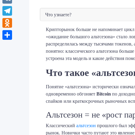
VK
Что узнаете?
Telegram
Крипторынок больше не напоминает цикл 2
Odnoklassniki
«ожидание большого альтсезона» стало ло
распределилась между тысячами токенов, 
Отправить
понятно: классического альтсезона больше 
устроена эта модель и какие действия пом
Что такое «альтсез
Понятие «альтсезона» исторически означал
одновременно обгоняет
Bitcoin
по доходно
спайков или краткосрочных рыночных вспл
Альтсезон = не «рост п
Классический
альтсезон
прошлого был эффе
рынок. Новички часто путают это явление 