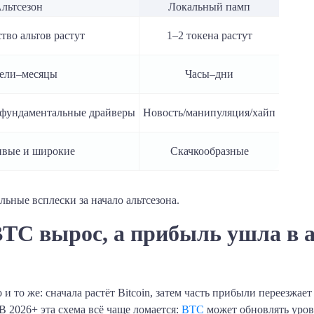
льтсезон
Локальный памп
тво альтов растут
1–2 токена растут
ели–месяцы
Часы–дни
 фундаментальные драйверы
Новость/манипуляция/хайп
ивые и широкие
Скачкообразные
ные всплески за начало альтсезона.
TC вырос, а прибыль ушла в 
и то же: сначала растёт Bitcoin, затем часть прибыли переезжает
В 2026+ эта схема всё чаще ломается:
BTC
может обновлять уровн