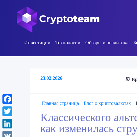
Инвестиции
Технологии
Обзоры и аналитика
Б
23.02.2026
⏰ Вр
Главная страница
»
Блог о криптовалютах
»
Facebook
Классического альт
Twitter
как изменилась стр
LinkedIn