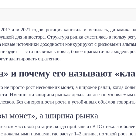
017 или 2021 годов: ротация капитала изменилась, динамика ал
вушкой для инвестора. Структура рынка сместилась в пользу ре
а новые источники доходности конкурируют с рисковыми альтам
не будет — зато появилась новая, более прагматичная модель рос
огут адаптировать стратегию.
он» и почему его называют «кл
о не просто рост нескольких монет, а широкое ралли, когда бо
сти. Именно эта «ширина рынка» делала альтсезон узнаваемым и
есков. Без синхронности роста и устойчивых объёмов говорить 
ары монет», а ширина рынка
ктом массовой ротации: когда прибыль из BTC стекала в более
с локальными пампами, где растут 1–2 актива, но такой рост не