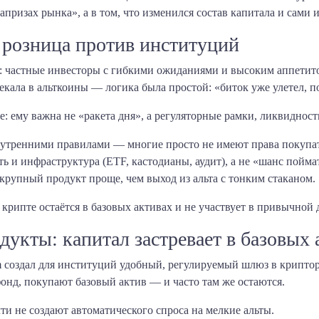
апризах рынка», а в том, что изменился состав капитала и сами 
: розница против институций
 частные инвесторы с гибкими ожиданиями и высоким аппетитом
кала в альткоины — логика была простой: «биток уже улетел, п
 ему важна не «ракета дня», а регуляторные рамки, ликвидност
утренними правилами — многие просто не имеют права покупат
ь и инфраструктура (ETF, кастодианы, аудит), а не «шанс пойма
рупный продукт проще, чем выход из альта с тонким стаканом.
в крипте остаётся в базовых активах и не участвует в привычной
укты: капитал застревает в базовых 
 создал для институций удобный, регулируемый шлюз в криптор
фонд, покупают базовый актив — и часто там же остаются.
и не создают автоматического спроса на мелкие альты.