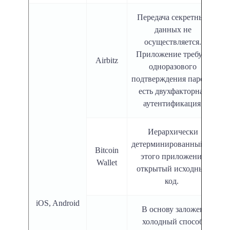
Передача секретных
данных не
осуществляется.
Приложение требует
Airbitz
одноразового
подтверждения пароля,
есть двухфакторная
аутентификация.
Иерархически
детерминированный. У
Bitcoin
этого приложения
Wallet
открытый исходный
код.
iOS, Android
В основу заложен
холодный способ