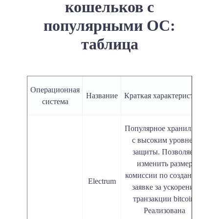
кошельков с
популярными ОС:
таблица
Операционная
Название
Краткая характеристика
система
Популярное хранилище
с высоким уровнем
защиты. Позволяет
изменить размер
комиссии по созданной
Electrum
заявке за ускорение
транзакции bitcoin.
Реализована