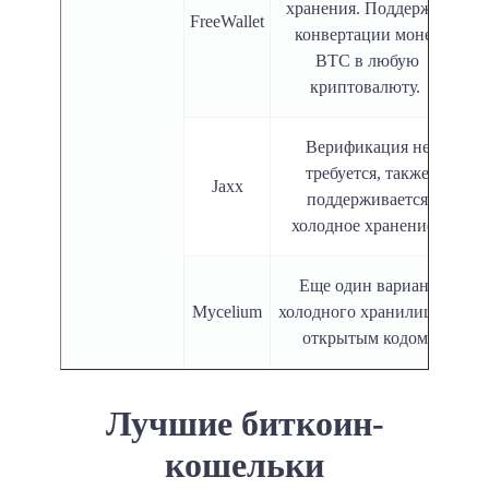
хранения. Поддержка
FreeWallet
конвертации монет
BTC в любую
криптовалюту.
Верификация не
требуется, также
Jaxx
поддерживается
холодное хранение.
Еще один вариант
Mycelium
холодного хранилища с
открытым кодом.
Лучшие биткоин-
кошельки