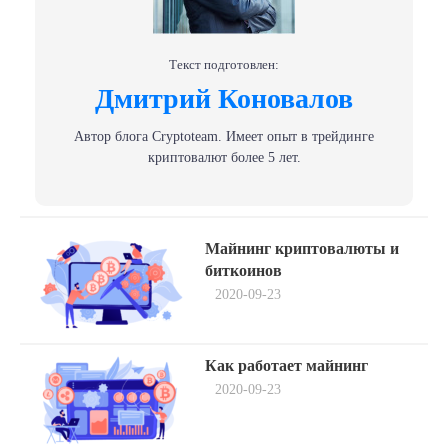
Текст подготовлен:
Дмитрий Коновалов
Автор блога Сryptoteam. Имеет опыт в трейдинге
криптовалют более 5 лет.
Навигация
Previous
Майнинг криптовалюты и
post:
по
биткоинов
2020-09-23
записям
Next
Как работает майнинг
post:
2020-09-23