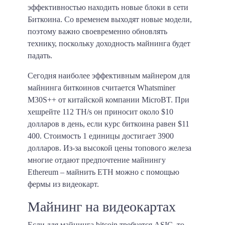
эффективностью находить новые блоки в сети
Биткоина. Со временем выходят новые модели,
поэтому важно своевременно обновлять
технику, поскольку доходность майнинга будет
падать.
Сегодня наиболее эффективным майнером для
майнинга биткоинов считается Whatsminer
M30S++ от китайской компании MicroBT. При
хешрейте 112 TH/s он приносит около
$10
долларов в день
, если курс биткоина равен $11
400. Стоимость 1 единицы достигает
3900
долларов
. Из-за высокой цены топового железа
многие отдают предпочтение майнингу
Ethereum – майнить ETH можно с помощью
фермы из видеокарт.
Майнинг на видеокартах
Если для майнинга bitcoin требуется ASIC, то