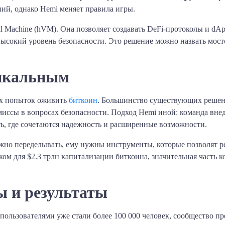
ий, однако Hemi меняет правила игры.
al Machine (hVM). Она позволяет создавать DeFi-протоколы и d
 высокий уровень безопасности. Это решение можно назвать мос
никальным
их попыток оживить
биткоин
. Большинство существующих решен
миссы в вопросах безопасности. Подход Hemi иной: команда вне
сеть, где сочетаются надежность и расширенные возможности.
жно переделывать, ему нужны инструменты, которые позволят р
 для $2.3 трлн капитализации биткоина, значительная часть ко
ы и результаты
льзователями уже стали более 100 000 человек, сообщество пре