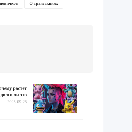
 новичков
О транзакциях
Next
очему растет
post:
долго ли это
2025-09-25