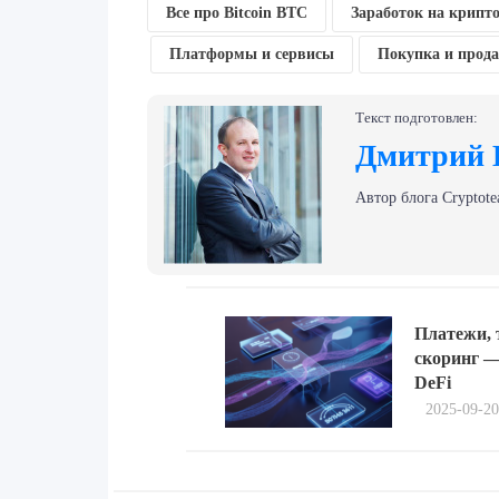
Все про Bitcoin BTC
Заработок на крипт
Платформы и сервисы
Покупка и прод
Текст подготовлен:
Дмитрий 
Автор блога Сryptote
Навигация
Previous
по
Платежи, 
post:
скоринг —
записям
DeFi
2025-09-20