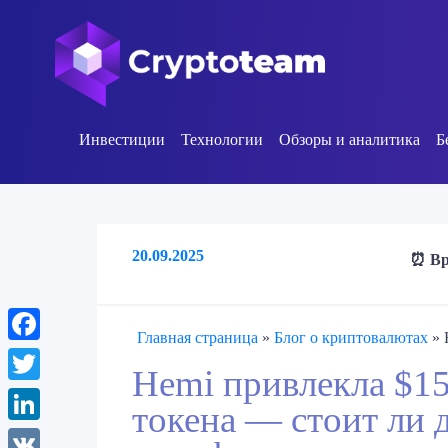
Инвестиции
Технологии
Обзоры и аналитика
Б
20.09.2025
⏰ Вр
Главная страница
»
Блог о криптовалютах
»
Facebook
Hemi привлекла $1
Twitter
токена — стоит ли 
LinkedIn