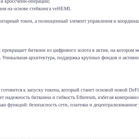
 и кроссчейн-операций;
ния на основе стейкинга veHEMI.
литарный токен, а полноценный элемент управления и координац
: превращает биткоин из цифрового золота в актив, на котором
 Уникальная архитектура, поддержка крупных фондов и активно
готовится к запуску токена, который станет основой новой DeFi
т надежность биткоина и гибкость Ethereum, избегая компромис
ко функций: безопасность сети, платежи и децентрализованное 
am
klassniki
тправить