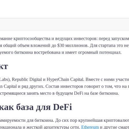
имание криптосообщества и ведущих инвесторов: перед запуском
 общий объем вложений до $30 миллионов. Для стартапа это не
уемого биткоина востребована и имеет огромный потенциал.
кт
abs), Republic Digital и HyperChain Capital. Вместе с ними участ
otein Capital и ряд других. Состав инвесторов говорит о том, что 
стремящиеся занять место в будущем DeFi на базе биткоина.
как база для DeFi
ммируемости для биткоина. До сих пор крупнейшая криптовалюта
ункционала и жесткой архитектуры сети.
Ethereum
и другие смар