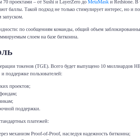
 70 проектами – от Sushi и LayerZero до
MetaMask
и Redstone. В
ают баллы. Такой подход не только стимулирует интерес, но и по
 запуском.
идности: по сообщениям команды, общий объем заблокированных
аммируемым слоем на базе биткоина.
оль
ерации токенов (TGE). Всего будет выпущено 10 миллиардов HE
 и поддержке пользователей:
ских проектов;
 фондам;
чикам;
срочной поддержки.
стандартных платежей:
ерез механизм Proof-of-Proof, наследуя надежность биткоина;