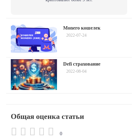
Навигация
Previous
Monero кошелек
post:
по
2022-07-24
записям
Next
Defi страхование
post:
2022-08-04
Общая оценка статьи
0