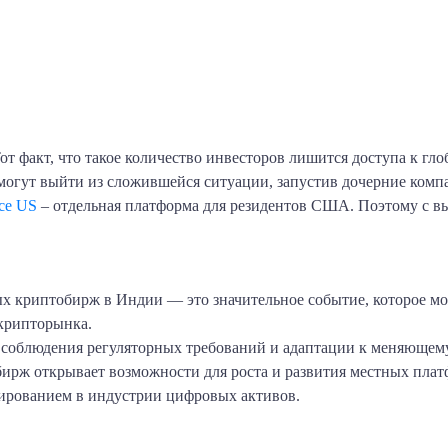
 факт, что такое количество инвесторов лишится доступа к гло
огут выйти из сложившейся ситуации, запустив дочерние комп
ce US
– отдельная платформа для резидентов США. Поэтому с вы
ых криптобирж в Индии — это значительное событие, которое мо
 крипторынка.
 соблюдения регуляторных требований и адаптации к меняющемус
рж открывает возможности для роста и развития местных платф
ированием в индустрии цифровых активов.
am
klassniki
тправить