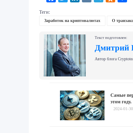
Теги:
Заработок на криптовалютах
О транзак
Текст подготовлен:
Дмитрий 
Автор блога Сryptote
Навигация
Previous
по
Самые пе
post:
этом году.
записям
2024-01-30