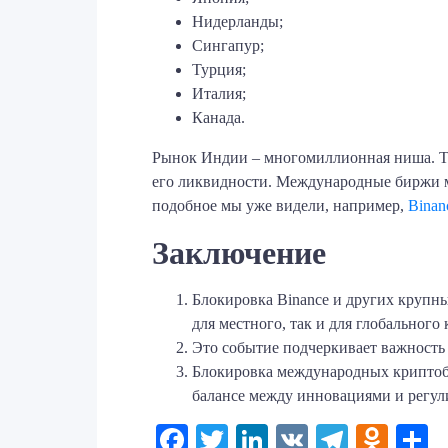
Нидерланды;
Сингапур;
Турция;
Италия;
Канада.
Рынок Индии – многомиллионная ниша. Тот
его ликвидности. Международные биржи м
подобное мы уже видели, например,
Binan
Заключение
Блокировка Binance и других крупн
для местного, так и для глобального
Это событие подчеркивает важность
Блокировка международных криптоби
балансе между инновациями и регул
Facebook
Twitter
LinkedIn
VK
Telegr
Odno
О