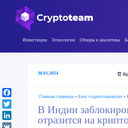
Инвестиции
Технологии
Обзоры и аналитика
Б
30.01.2024
⏰ Вр
Главная страница
»
Блог о криптовалютах
»
Facebook
В Индии заблокиров
Twitter
отразится на крипт
LinkedIn