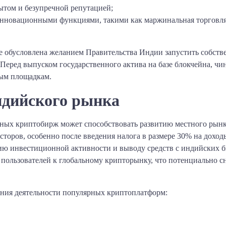
ытом и безупречной репутацией;
 инновационными функциями, такими как маржинальная торговл
 обусловлена желанием Правительства Индии запустить собств
Перед выпуском государственного актива на базе блокчейна, ч
ным площадкам.
ндийского рынка
ных криптобирж может способствовать развитию местного рынка
сторов, особенно после введения налога в размере 30% на доход
ию инвестиционной активности и выводу средств с индийских би
 пользователей к глобальному крипторынку, что потенциально 
ения деятельности популярных криптоплатформ: