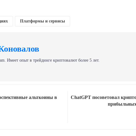
циях
Платформы и сервисы
Коновалов
am. Имеет опыт в трейдинге криптовалют более 5 лет.
рспективные альткоины в
ChatGPT посоветовал крипт
прибыльных