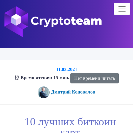
11.03.2021
⏰ Время чтения: 15 мин.
Нет времени читать
Дмитрий Коновалов
Главная страница
Блог о криптовалютах
Блог
10 лучших
10 лучших биткоин
биткоин карт
карт