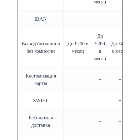
месяц
IBAN
+
+
+
До
Вывод биткоинов
До £200 в
£200
До £400
До
без комиссии
месяц
в
в месяц
месяц
Кастомизация
—
+
+
карты
SWIFT
—
—
+
Бесплатная
—
+
+
доставка