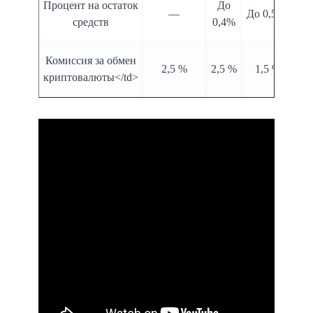
Процент на остаток
До
—
До 0,5 %
До
средств
0,4%
Комиссия за обмен
2,5 %
2,5 %
1,5 %
криптовалюты</td>