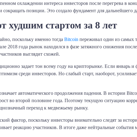
епенном охлаждении интереса инвесторов после перегрева в конц
и сокращать позиции. Это создало фундамент для дальнейшего д
т худшим стартом за 8 лет
чайно, поскольку именно тогда
Bitcoin
переживал один из самых 
але 2018 года рынок находился в фазе затяжного снижения после
участников выглядит схожей.
иционно задает тон всему году на крипторынке. Если январь и фе
птимизм среди инвесторов. Но слабый старт, наоборот, усиливае
 означает автоматического продолжения падения. В истории Bitco
 рост во второй половине года. Поэтому текущую ситуацию корре
однозначный переход к медвежьему рынку.
кий фактор, поскольку инвесторы внимательно следят за истор
ливает реакцию участников. В итоге даже нейтральные события 