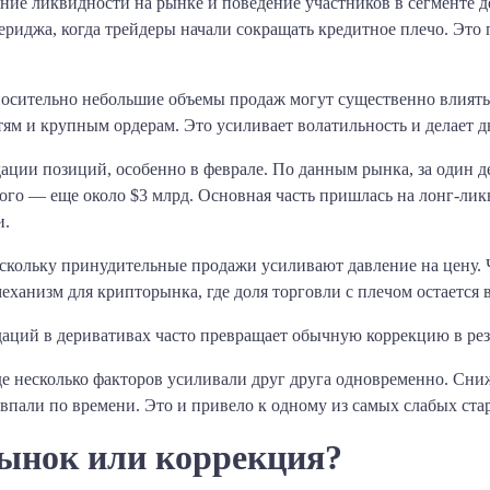
ие ликвидности на рынке и поведение участников в сегменте де
вериджа, когда трейдеры начали сокращать кредитное плечо. Это
тносительно небольшие объемы продаж могут существенно влиять
тям и крупным ордерам. Это усиливает волатильность и делает 
ции позиций, особенно в феврале. По данным рынка, за один д
того — еще около $3 млрд. Основная часть пришлась на лонг-лик
и.
скольку принудительные продажи усиливают давление на цену. 
еханизм для крипторынка, где доля торговли с плечом остается 
аций в деривативах часто превращает обычную коррекцию в рез
где несколько факторов усиливали друг друга одновременно. Сни
пали по времени. Это и привело к одному из самых слабых старт
рынок или коррекция?