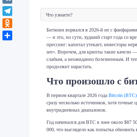
VK
Что узнаете?
Telegram
Биткоин ворвался в 2026-й не с фанфарами
Odnoklassniki
— и это, по сути, худший старт года со вр
прессинг: капитал утекает, инвесторы нер
Отправить
see». Впрочем, для крипты такие качели —
слабым, а неожиданно болезненным. И тепе
продолжит нарастать.
Что произошло с би
В первом квартале 2026 года
Bitcoin (BTC)
сразу несколько источников, хотя точные 
внутридневных диапазонов.
Год начинался для BTC в зоне около $87 5
000, что выглядело как попытка обновить 