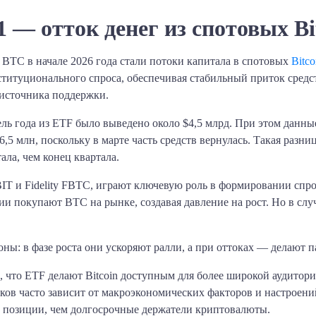
 — отток денег из спотовых Bi
BTC в начале 2026 года стали потоки капитала в спотовых
Bitc
итуционального спроса, обеспечивая стабильный приток средст
 источника поддержки.
ель года из ETF было выведено около $4,5 млрд. При этом данны
6,5 млн, поскольку в марте часть средств вернулась. Такая разниц
ала, чем конец квартала.
T и Fidelity FBTC, играют ключевую роль в формировании спроса
и покупают BTC на рынке, создавая давление на рост. Но в слу
ны: в фазе роста они ускоряют ралли, а при оттоках — делают 
 что ETF делают Bitcoin доступным для более широкой аудитор
ников часто зависит от макроэкономических факторов и настроен
 позиции, чем долгосрочные держатели криптовалюты.