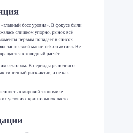
яция
 «главный босс уровня». В фокусе были
ржалась слишком упорно, рынок всё
е моменты первым попадает в список
ял часть своей магии risk-on актива. Не
вращается в холодный расчёт.
ким сектором. В периоды рыночного
как типичный риск-актив, а не как
ленность в мировой экономике
аких условиях крипторынок часто
дации