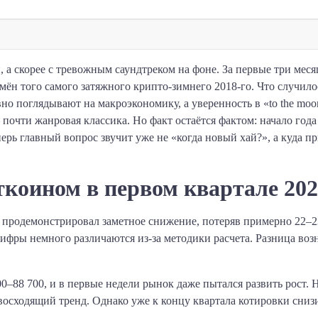
, а скорее с тревожным саундтреком на фоне. За первые три мес
емён того самого затяжного крипто-зимнего 2018-го. Что случило
вно поглядывают на макроэкономику, а уверенность в «to the mo
 почти жанровая классика. Но факт остаётся фактом: начало года
рь главный вопрос звучит уже не «когда новый хай?», а куда п
ткоином в первом квартале 202
продемонстрировал заметное снижение, потеряв примерно 22–2
цифры немного различаются из-за методики расчета. Разница возн
00–88 700, и в первые недели рынок даже пытался развить рост.
восходящий тренд. Однако уже к концу квартала котировки снизи