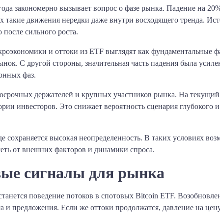
года закономерно вызывает вопрос о фазе рынка. Падение на 20%
ах такие движения нередки даже внутри восходящего тренда. Ист
 после сильного роста.
кроэкономики и оттоки из ETF выглядят как фундаментальные ф
рынок. С другой стороны, значительная часть падения была усил
онных фаз.
госрочных держателей и крупных участников рынка. На текущий
ории инвесторов. Это снижает вероятность сценария глубокого 
де сохраняется высокая неопределенность. В таких условиях во
сеть от внешних факторов и динамики спроса.
вые сигналы для рынка
танется поведение потоков в спотовых Bitcoin ETF. Возобновле
а и предложения. Если же оттоки продолжатся, давление на цену