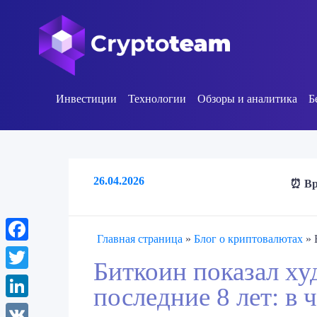
Инвестиции
Технологии
Обзоры и аналитика
Б
26.04.2026
⏰ Вр
Главная страница
»
Блог о криптовалютах
»
Facebook
Биткоин показал ху
Twitter
последние 8 лет: в 
LinkedIn