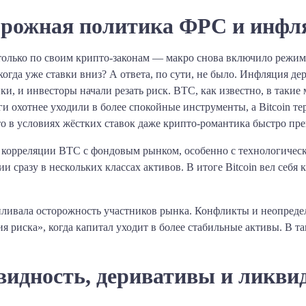
рожная политика ФРС и инфл
е только по своим крипто-законам — макро снова включило режим
гда уже ставки вниз? А ответа, по сути, не было. Инфляция де
и, и инвесторы начали резать риск. BTC, как известно, в таки
ги охотнее уходили в более спокойные инструменты, а Bitcoin тер
то в условиях жёстких ставок даже крипто-романтика быстро пре
а корреляции BTC с фондовым рынком, особенно с технологичес
 сразу в нескольких классах активов. В итоге Bitcoin вел себя 
иливала осторожность участников рынка. Конфликты и неопреде
 риска», когда капитал уходит в более стабильные активы. В т
идность, деривативы и ликви