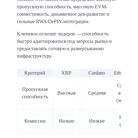
пропускную способность, массовую EVM-
совместимость, динамичное дев-развитие и
сильные RWA/DePIN-интеграции.
Ключевое отличие лидеров — способность
быстро адаптироваться под запросы рынка и
предоставлять готовую к развертыванию
инфраструктуру.
Критерий
XRP
Cardano
Ethereum/L
Средняя /
Пропускная
Высокая
Средняя
высокая
способность
(через L2)
Низкие
Комиссии
Низкие
Низкие
(на L2)