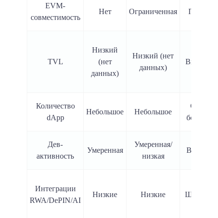
EVM-
Нет
Ограниченная
Полная
совместимость
Низкий
Низкий (нет
TVL
(нет
Высокий
данных)
данных)
Количество
Очень
Небольшое
Небольшое
dApp
большое
Дев-
Умеренная/
Умеренная
Высокая
активность
низкая
Интеграции
Низкие
Низкие
Широкие
RWA/DePIN/AI