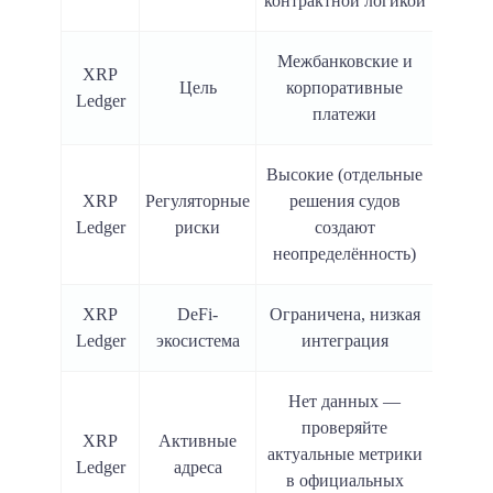
контрактной логикой
Межбанковские и
XRP
Цель
корпоративные
Ledger
платежи
Высокие (отдельные
XRP
Регуляторные
решения судов
Ledger
риски
создают
неопределённость)
XRP
DeFi-
Ограничена, низкая
Ledger
экосистема
интеграция
Нет данных —
проверяйте
XRP
Активные
актуальные метрики
Ledger
адреса
в официальных