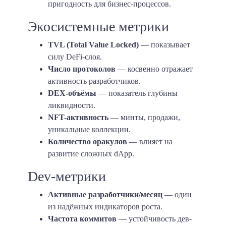
пригодность для бизнес-процессов.
Экосистемные метрики
TVL (Total Value Locked)
— показывает
силу DeFi-слоя.
Число протоколов
— косвенно отражает
активность разработчиков.
DEX-объёмы
— показатель глубины
ликвидности.
NFT-активность
— минты, продажи,
уникальные коллекции.
Количество оракулов
— влияет на
развитие сложных dApp.
Dev-метрики
Активные разработчики/месяц
— один
из надёжных индикаторов роста.
Частота коммитов
— устойчивость дев-