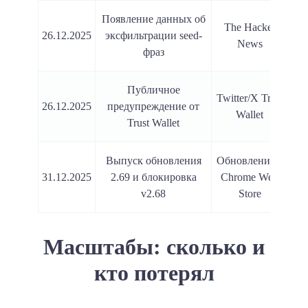
Появление данных об
The Hacker
По
26.12.2025
эксфильтрации seed-
News
ко
фраз
Публичное
Twitter/X Trust
26.12.2025
предупреждение от
Wallet
ма
Trust Wallet
Выпуск обновления
Обновление в
31.12.2025
2.69 и блокировка
Chrome Web
v2.68
Store
Масштабы: сколько и
кто потерял