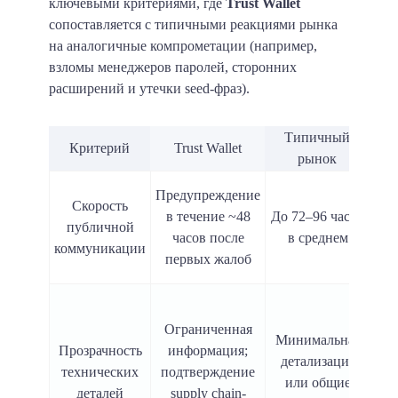
ключевыми критериями, где
Trust Wallet
сопоставляется с типичными реакциями рынка
на аналогичные компрометации (например,
взломы менеджеров паролей, сторонних
расширений и утечки seed-фраз).
Типичный
Критерий
Trust Wallet
Ком
рынок
Предупреждение
TW 
Скорость
в течение ~48
До 72–96 часов
с
публичной
часов после
в среднем
коммуникации
первых жалоб
р
T
Ограниченная
д
Минимальная
Прозрачность
информация;
ср
детализация
технических
подтверждение
или общие
деталей
supply chain-
пу