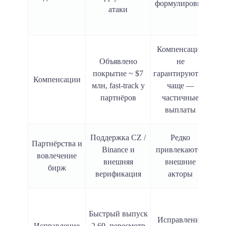
формулировки
атаки
п
Компенсации
У
Объявлено
не
ком
покрытие ~ $7
гарантируются;
Компенсации
млн, fast-track у
чаще —
ст
партнёров
частичные
выплаты
Поддержка CZ /
Редко
TW
Партнёрства и
Binance и
привлекаются
вовлечение
внешняя
внешние
о
бирж
верификация
акторы
Быстрый выпуск
с
Исправления
Исправление
2.69, пересмотр
оп