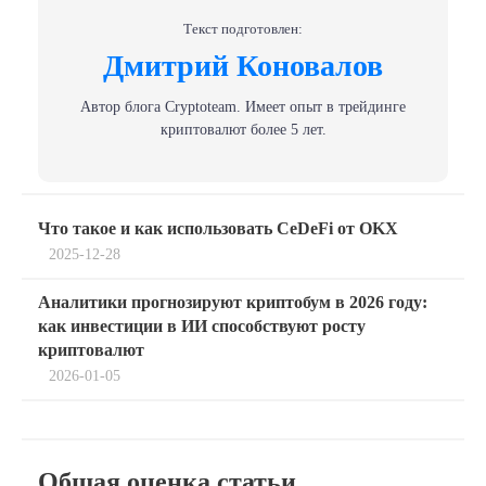
Текст подготовлен:
Дмитрий Коновалов
Автор блога Сryptoteam. Имеет опыт в трейдинге
криптовалют более 5 лет.
Навигация
Previous
Что такое и как использовать CeDeFi от OKX
post:
по
2025-12-28
Next
записям
Аналитики прогнозируют криптобум в 2026 году:
post:
как инвестиции в ИИ способствуют росту
криптовалют
2026-01-05
Общая оценка статьи