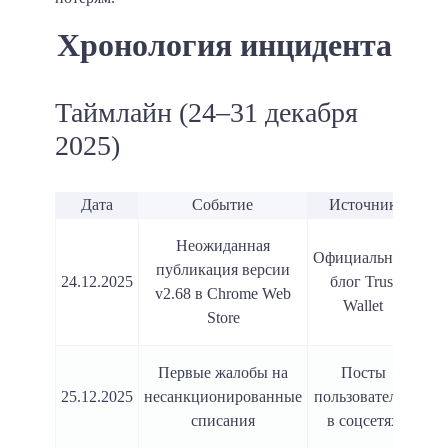
Хронология инцидента
Таймлайн (24–31 декабря
2025)
Дата
Событие
Источник
М
Неожиданная
Официальный
публикация версии
24.12.2025
блог Trust
v2.68 в Chrome Web
Wallet
Store
Первые жалобы на
Посты
По
25.12.2025
несанкционированные
пользователей
списания
в соцсетях