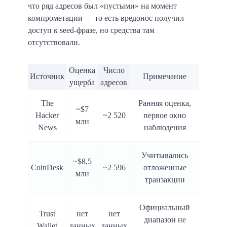
что ряд адресов был «пустыми» на момент
компрометации — то есть вредонос получил
доступ к seed-фразе, но средства там
отсутствовали.
Оценка
Число
Источник
Примечание
ущерба
адресов
The
Ранняя оценка,
~$7
Hacker
~2 520
первое окно
млн
News
наблюдения
Учитывались
~$8,5
CoinDesk
~2 596
отложенные
млн
транзакции
Официальный
Trust
нет
нет
диапазон не
Wallet
данных
данных