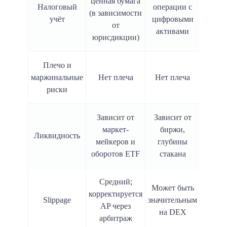
ценная бумага
Учит
Налоговый
операции с
(в зависимости
как ф
учёт
цифровыми
от
кон
активами
юрисдикции)
Плечо и
Есть п
маржинальные
Нет плеча
Нет плеча
лик
риски
Зависит от
Зависит от
Обычн
маркет-
биржи,
Ликвидность
для 
мейкеров и
глубины
кон
оборотов ETF
стакана
Средний;
Может быть
Зав
корректируется
Slippage
значительным
волати
AP через
на DEX
финан
арбитраж