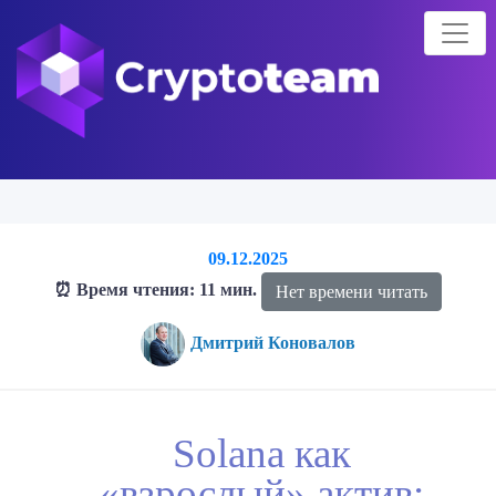
09.12.2025
⏰ Время чтения: 11 мин.
Нет времени читать
Дмитрий Коновалов
Главная страница
Блог о криптовалютах
Solana как
Solana как
«взрослый» актив: новая эпоха после запуска spot-ETF
«взрослый» актив: