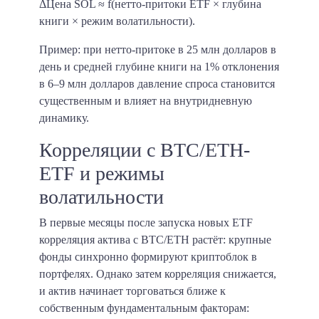
ΔЦена SOL ≈ f(нетто-притоки ETF × глубина
книги × режим волатильности).
Пример: при нетто-притоке в 25 млн долларов в
день и средней глубине книги на 1% отклонения
в 6–9 млн долларов давление спроса становится
существенным и влияет на внутридневную
динамику.
Корреляции с BTC/ETH-
ETF и режимы
волатильности
В первые месяцы после запуска новых ETF
корреляция актива с BTC/ETH растёт: крупные
фонды синхронно формируют криптоблок в
портфелях. Однако затем корреляция снижается,
и актив начинает торговаться ближе к
собственным фундаментальным факторам: