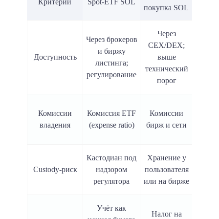
Критерий
Spot-ETF SOL
(фь
покупка SOL
пе
Через
Б
Через брокеров
CEX/DEX;
дери
и биржу
Доступность
выше
во
листинга;
технический
ограни
регулирование
порог
юри
Фанди
Комиссии
Комиссия ETF
Комиссии
за 
владения
(expense ratio)
бирж и сети
по
Кастодиан под
Хранение у
Нет 
Custody-риск
надзором
пользователя
активо
регулятора
или на бирже
ра
Учёт как
Налог на