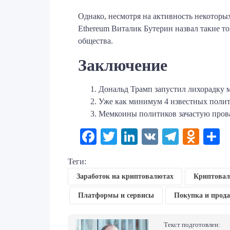
Однако, несмотря на активность некоторы
Ethereum Виталик Бутерин назвал такие т
общества. ​
Заключение
Дональд Трамп запустил лихорадку 
Уже как минимум 4 известных полит
Мемкоины политиков зачастую прова
Facebook
Twitter
LinkedIn
VK
Telegr
Odno
О
Теги:
Заработок на криптовалютах
Криптовал
Платформы и сервисы
Покупка и прод
Текст подготовлен: