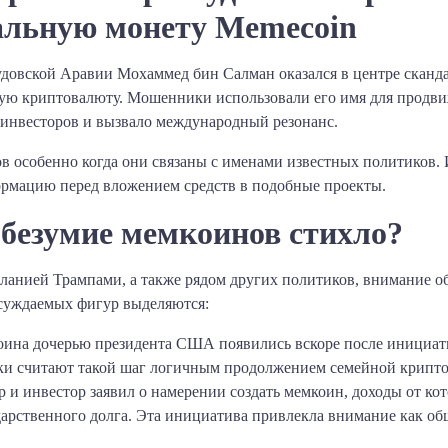
альную монету Memecoin
удовской Аравии Мохаммед бин Салман оказался в центре сканд
ю криптовалюту. Мошенники использовали его имя для продвиж
инвесторов и вызвало международный резонанс.​
 особенно когда они связаны с именами известных политиков. 
ормацию перед вложением средств в подобные проекты.
безумие мемкоинов стихло?
ланией Трампами, а также рядом других политиков, внимание 
суждаемых фигур выделяются:​
коина дочерью президента США появились вскоре после инициат
ки считают такой шаг логичным продолжением семейной криптоа
и инвестор заявил о намерении создать мемкоин, доходы от ко
рственного долга. Эта инициатива привлекла внимание как общ