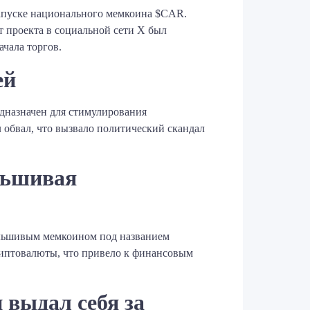
запуске национального мемкоина $CAR.
т проекта в социальной сети X был
ала торгов. ​
ей
дназначен для стимулирования
л обвал, что вызвало политический скандал
льшивая
фальшивым мемкоином под названием
иптовалюты, что привело к финансовым
 выдал себя за