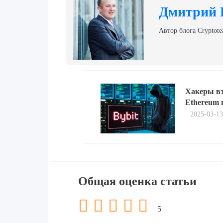
Дмитрий 
Автор блога Сryptote
Навигация
Previous
по
Хакеры вз
post:
Ethereum 
записям
2025-03-13
Общая оценка статьи
5