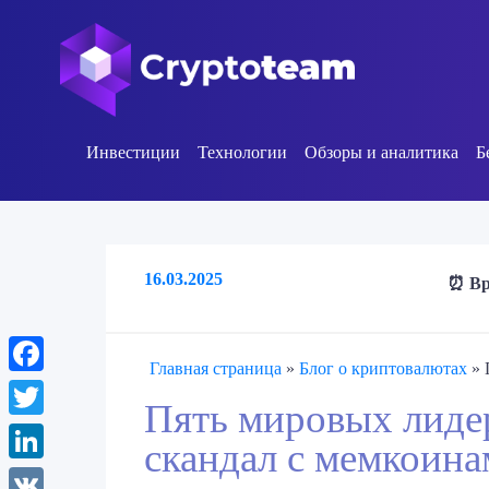
Инвестиции
Технологии
Обзоры и аналитика
Б
16.03.2025
⏰ Вр
Главная страница
»
Блог о криптовалютах
»
Facebook
Пять мировых лидер
Twitter
скандал с мемкоина
LinkedIn