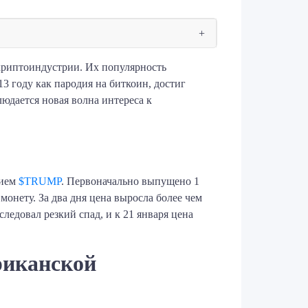
криптоиндустрии. Их популярность
13 году как пародия на биткоин, достиг
юдается новая волна интереса к
нием
$TRUMP
. Первоначально выпущено 1
онету. За два дня цена выросла более чем
ледовал резкий спад, и к 21 января цена
риканской