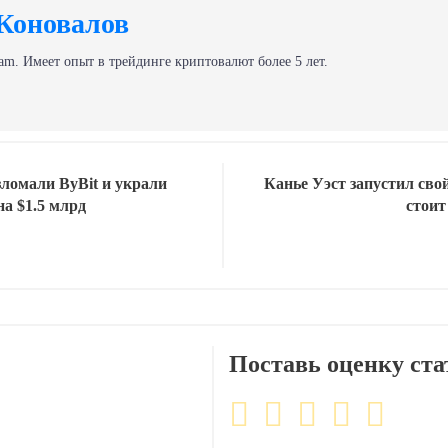
Коновалов
am. Имеет опыт в трейдинге криптовалют более 5 лет.
ломали ByBit и украли
Канье Уэст запустил св
на $1.5 млрд
стоит
Поставь оценку ста