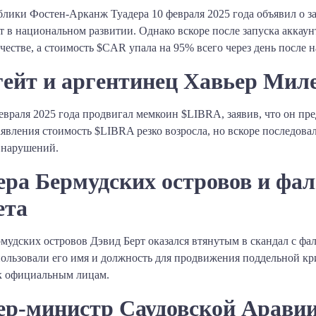
лики Фостен-Арканж Туадера 10 февраля 2025 года объявил о 
 в национальном развитии. Однако вскоре после запуска аккаун
стве, а стоимость $CAR упала на 95% всего через день после нач
гейт и аргентинец Хавьер Мил
раля 2025 года продвигал мемкоин $LIBRA, заявив, что он пре
аявления стоимость $LIBRA резко возросла, но вскоре последова
нарушений. ​
ера Бермудских островов и фа
та
рмудских островов Дэвид Берт оказался втянутым в скандал с 
зовали его имя и должность для продвижения поддельной кр
к официальным лицам.​
ер-министр Саудовской Аравии