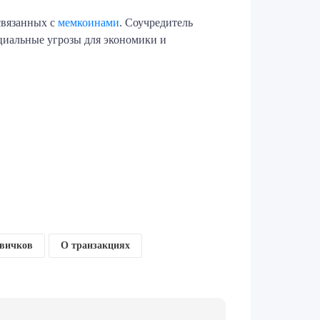
связанных с
мемкоинами
. Соучредитель
циальные угрозы для экономики и
овичков
О транзакциях