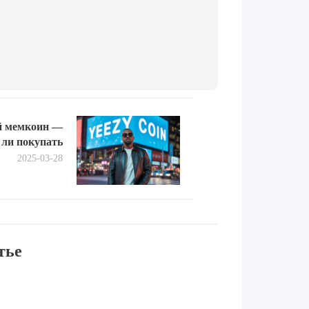
Next
ой мемкоин —
post:
 ли покупать
2025-03-28
тье