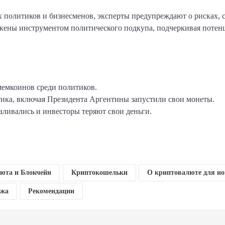
х политиков и бизнесменов, эксперты предупреждают о рисках, 
окены инструментом политического подкупа, подчеркивая потен
мемкоинов среди политиков.
ика, включая Президента Аргентины запустили свои монеты.
ливались и инвесторы теряют свои деньги.
am
klassniki
тправить
юта и Блокчейн
Криптокошельки
О криптовалюте для н
ажа
Рекомендации