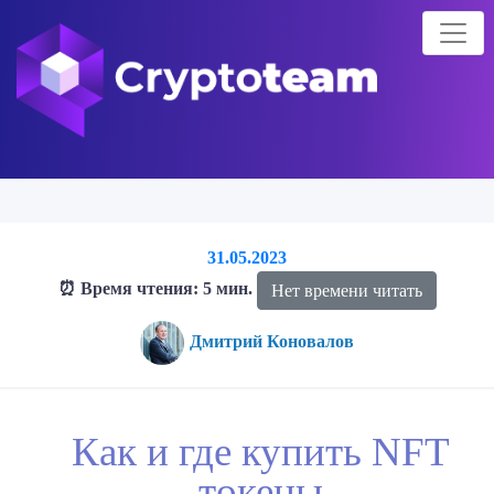
31.05.2023
⏰ Время чтения: 5 мин.
Нет времени читать
Дмитрий Коновалов
Главная страница
Блог о криптовалютах
Статьи
Как и где
Как и где купить NFT
купить NFT токены
токены