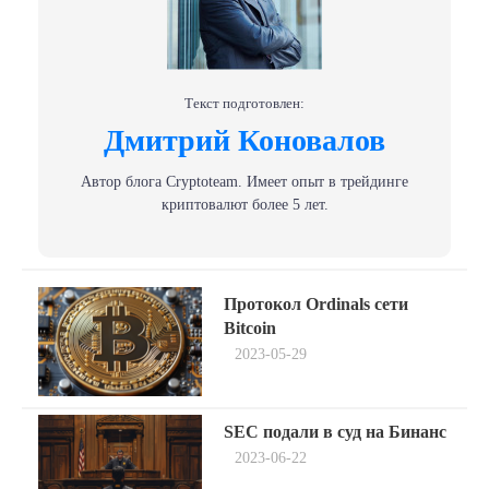
Текст подготовлен:
Дмитрий Коновалов
Автор блога Сryptoteam. Имеет опыт в трейдинге
криптовалют более 5 лет.
Навигация
Previous
Протокол Ordinals сети
post:
по
Bitcoin
2023-05-29
записям
Next
SEC подали в суд на Бинанс
post:
2023-06-22