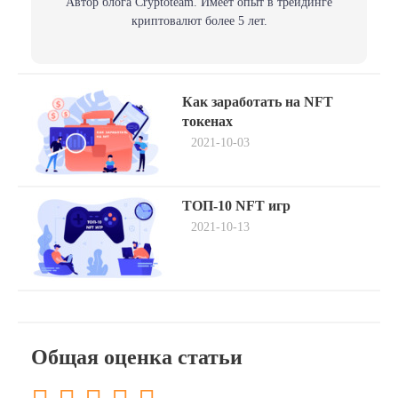
Автор блога Сryptoteam. Имеет опыт в трейдинге
криптовалют более 5 лет.
Навигация
Previous
Как заработать на NFT
post:
по
токенах
2021-10-03
записям
Next
ТОП-10 NFT игр
post:
2021-10-13
Общая оценка статьи