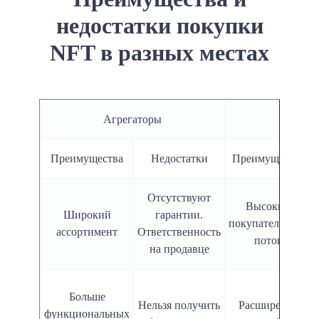
недостатки покупки
NFT в разных местах
Агрегаторы
Маркет
Преимущества
Недостатки
Преимущества
Отсутствуют
Высокий
Широкий
гарантии.
покупательский
ассортимент
Ответственность
поток
на продавце
Больше
Нельзя получить
Расширение
функциональных