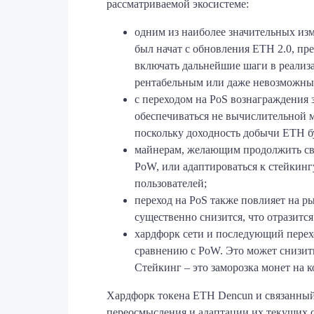
рассматриваемой экосистеме:
одним из наиболее значительных изме
был начат с обновления ETH 2.0, пр
включать дальнейшие шаги в реализа
рентабельным или даже невозможны
с переходом на PoS вознаграждения 
обеспечиваться не вычислительной м
поскольку доходность добычи ETH бу
майнерам, желающим продолжить сво
PoW, или адаптироваться к стейкинг
пользователей;
переход на PoS также повлияет на р
существенно снизится, что отразится
хардфорк сети и последующий перехо
сравнению с PoW. Это может снизит
Стейкинг – это заморозка монет на 
Хардфорк токена ETH Dencun и связанный 
переосмысления и адаптации их текущих о