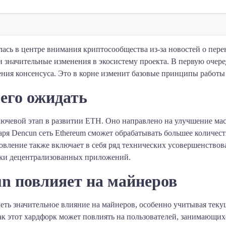
лась в центре внимания криптосообщества из-за новостей о пер
 значительные изменения в экосистему проекта. В первую очере
ния консенсуса. Это в корне изменит базовые принципы работы
его ожидать
лючевой этап в развитии ETH. Оно направлено на улучшение ма
аря Dencun сеть Ethereum сможет обрабатывать большее количест
овление также включает в себя ряд технических усовершенство
тки децентрализованных приложений.
n повлияет на майнеров
еть значительное влияние на майнеров, особенно учитывая теку
ак этот хардфорк может повлиять на пользователей, занимающи