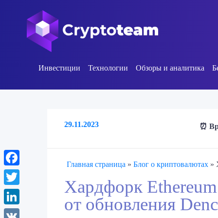
Инвестиции
Технологии
Обзоры и аналитика
Б
29.11.2023
⏰ Вр
Главная страница
»
Блог о криптовалютах
»
Facebook
Хардфорк Ethereum
Twitter
от обновления Den
LinkedIn