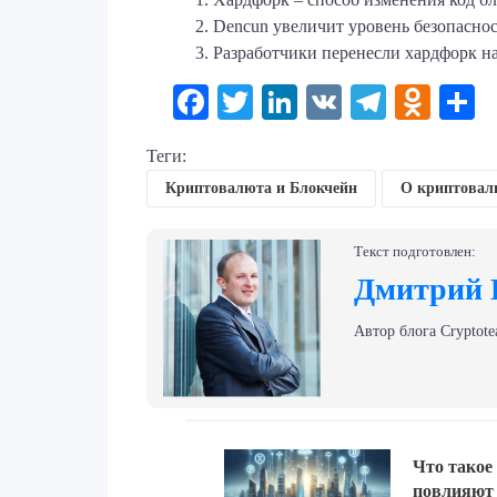
Dencun увеличит уровень безопасно
Разработчики перенесли хардфорк на
Facebook
Twitter
LinkedIn
VK
Telegr
Odno
О
Теги:
Криптовалюта и Блокчейн
О криптовал
Текст подготовлен:
Дмитрий 
Автор блога Сryptote
Навигация
Previous
по
Что такое
post:
повлияют 