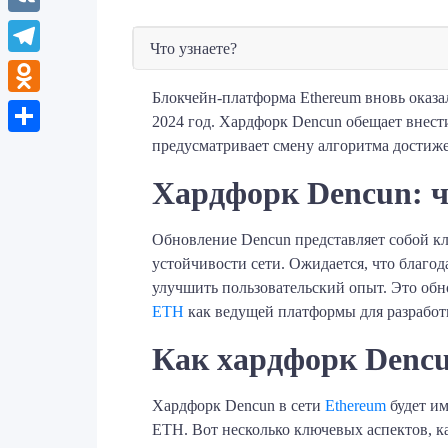
VK
Что узнаете?
Telegram
Блокчейн-платформа Ethereum вновь оказа
Odnoklassniki
2024 год. Хардфорк Dencun обещает внести
предусматривает смену алгоритма достиже
Отправить
Хардфорк Dencun: ч
Обновление Dencun представляет собой к
устойчивости сети. Ожидается, что благод
улучшить пользовательский опыт. Это обн
ETH
как ведущей платформы для разрабо
Как хардфорк Dencu
Хардфорк Dencun в сети
Ethereum
будет им
ETH. Вот несколько ключевых аспектов, к