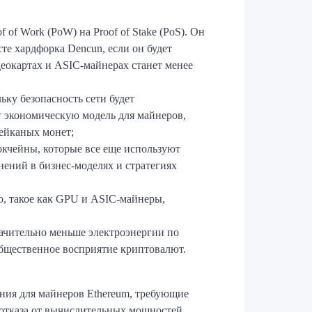
of Work (PoW) на Proof of Stake (PoS). Он
те хардфорка Dencun, если он будет
еокартах и ASIC-майнерах станет менее
ьку безопасность сети будет
т экономическую модель для майнеров,
тейканых монет;
окчейны, которые все еще используют
ений в бизнес-моделях и стратегиях
о, такое как GPU и ASIC-майнеры,
начительно меньше электроэнергии по
бщественное восприятие криптовалют.
ния для майнеров Ethereum, требующие
 отказа от вычислительных мощностей.