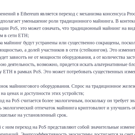
нений в Ethereum является переход с механизма консенсуса Proof 
едполагает уменьшение роли традиционного майнинга. В контекс
ции PoS, это может означать, что традиционный майнинг на вид
м в сети ETH;
за майнинг будут устранены или существенно сокращены, поскол
ощностью, а долей участников в сети (стейкингом). Это измени
дет зависеть не от мощности оборудования, а от количества зас
ю деятельность, возможно, придется искать альтернативные бл
у ETH в рамках PoS. Это может потребовать существенных измен
ынок майнингового оборудования. Спрос на традиционное желез
 на ценах и доступности этих устройств;
д на PoS считается более экологичным, поскольку он требует з
ь экологический отпечаток майнинга криптовалют и улучшить о
кошельке на установленный срок.
с ним переход на PoS представляют собой значительные измене
пераций. Энергоэффективность экосистемы достигается за счет