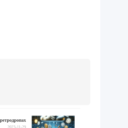
Next
 ретродропах
post:
2023-11-29