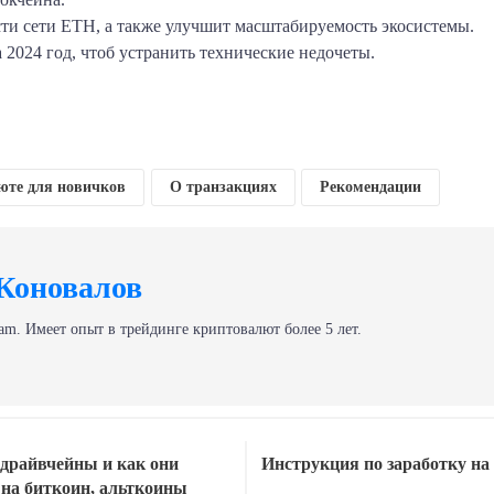
сти сети ETH, а также улучшит масштабируемость экосистемы.
 2024 год, чтоб устранить технические недочеты.
am
klassniki
тправить
юте для новичков
О транзакциях
Рекомендации
Коновалов
am. Имеет опыт в трейдинге криптовалют более 5 лет.
 драйвчейны и как они
Инструкция по заработку на
на биткоин, альткоины