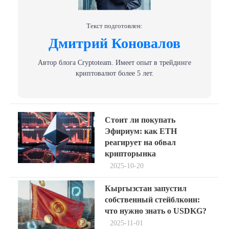
Текст подготовлен:
Дмитрий Коновалов
Автор блога Сryptoteam. Имеет опыт в трейдинге
криптовалют более 5 лет.
Навигация
Previous
Стоит ли покупать
post:
по
Эфириум: как ETH
реагирует на обвал
записям
крипторынка
2025-10-20
Next
Кыргызстан запустил
post:
собственный стейблкоин:
что нужно знать о USDKG?
2025-11-01