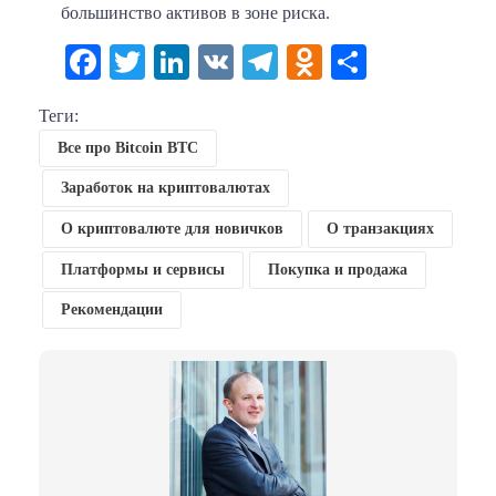
большинство активов в зоне риска.
Facebook
Twitter
LinkedIn
VK
Telegram
Odnoklassni
Отправи
Теги:
Все про Bitcoin BTC
Заработок на криптовалютах
О криптовалюте для новичков
О транзакциях
Платформы и сервисы
Покупка и продажа
Рекомендации