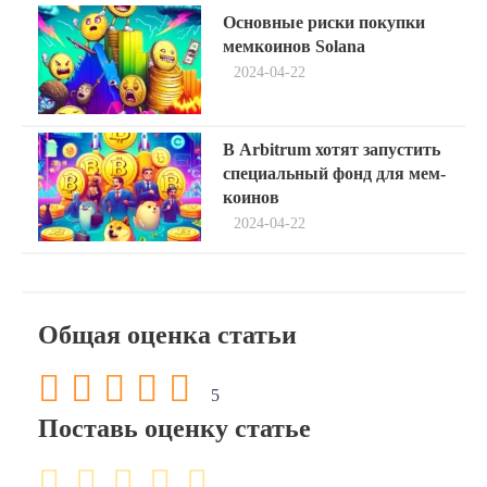
Навигация
Previous
Основные риски покупки
post:
по
мемкоинов Solana
2024-04-22
записям
Next
В Arbitrum хотят запустить
post:
специальный фонд для мем-
коинов
2024-04-22
Общая оценка статьи
5
Поставь оценку статье