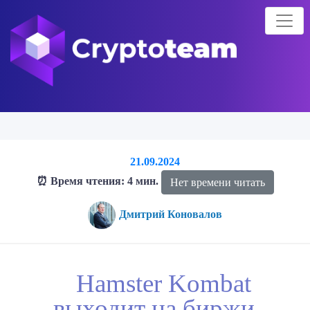
21.09.2024
⏰ Время чтения: 4 мин.
Нет времени читать
Дмитрий Коновалов
Главная страница
Блог о криптовалютах
Hamster Kombat
Hamster Kombat
выходит на биржи – что известно?
выходит на биржи –