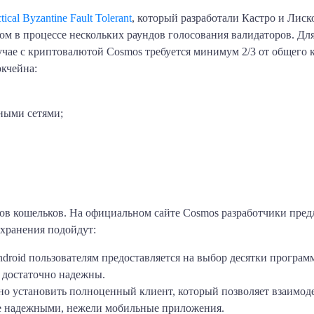
tical Byzantine Fault Tolerant
, который разработали Кастро и Лиск
м в процессе нескольких раундов голосования валидаторов. Дл
учае с криптовалютой Cosmos требуется минимум 2/3 от общего к
кчейна:
ными сетями;
дов кошельков. На официальном сайте Cosmos разработчики пре
 хранения подойдут:
roid пользователям предоставляется на выбор десятки программ
 достаточно надежны.
 установить полноценный клиент, который позволяет взаимоде
е надежными, нежели мобильные приложения.