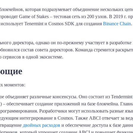
блокчейнов, которая подразумевает объединение нескольких цеп
проводят Game of Stakes – тестовая сеть из 200 узлов. В 2019 г. 
использует Tenermint и Cosmos SDK для создания
Binance Chain
.
ьного директора, однако он по-прежнему участвует в разработке
бновился состав совета директоров. Команда стремится раскрыт
 сервисов в одной экосистеме.
яющие
ых моментов:
рое объединяет различные консенсусы. Оно состоит из Tendermint
BCI) – обеспечивает создание приложений на базе блокчейна. Глав
рограммирования. Разработчики могут использовать разные язык
едующим интегрирование в Cosmos. Также ABCI отвечает за ве
отвращение
двойных расходов
и обеспечение доступа к базе данн
ботчиков, который упрощает создание ABCI и повышает функци