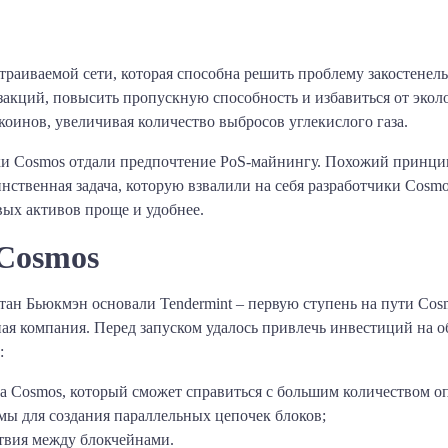
страиваемой сети, которая способна решить проблему закостенел
закций, повысить пропускную способность и избавиться от экол
оинов, увеличивая количество выбросов углекислого газа.
ки Cosmos отдали предпочтение PoS-майнингу. Похожий принцип
инственная задача, которую взвалили на себя разработчики Cosm
вых активов проще и удобнее.
 Cosmos
тан Бьюкмэн основали Tendermint – первую ступень на пути Cos
нная компания. Перед запуском удалось привлечь инвестиций на 
:
а Cosmos, который сможет справиться с большим количеством о
мы для создания параллельных цепочек блоков;
твия между блокчейнами.