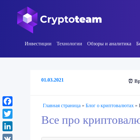
Инвестиции
Технологии
Обзоры и аналитика
Б
01.03.2021
⏰ Вр
Главная страница
»
Блог о криптовалютах
»
Facebook
Все про криптовал
Twitter
LinkedIn