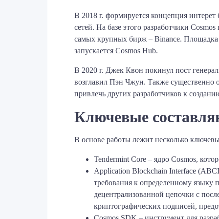
В 2018 г. формируется концепция интерет 
сетей. На базе этого разработчики Cosmos 
самых крупных бирж – Binance. Площадка 
запускается Cosmos Hub.
В 2020 г. Джек Квон покинул пост генерал
возглавил Пэн Чжун. Также существенно о
привлечь других разработчиков к созданию
Ключевые составл
В основе работы лежит несколько ключев
Tendermint Core – ядро Cosmos, кото
Application Blockchain Interface (A
требования к определенному языку п
децентрализованной цепочки с посл
криптографических подписей, пред
Cosmos SDK – инструмент для разра