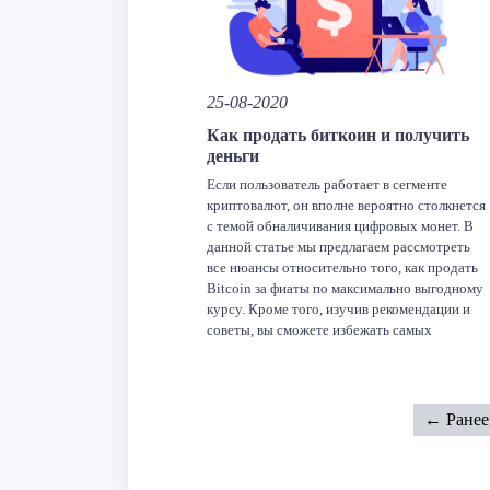
Facebook
Twitter
LinkedIn
VK
Tel
O
Отправить
25-08-2020
Как продать биткоин и получить
деньги
Если пользователь работает в сегменте
криптовалют, он вполне вероятно столкнется
с темой обналичивания цифровых монет. В
данной статье мы предлагаем рассмотреть
все нюансы относительно того, как продать
Bitcoin за фиаты по максимально выгодному
курсу. Кроме того, изучив рекомендации и
советы, вы сможете избежать самых
распространенных ошибок, способных
привести к частичной и полной потере
средств. Вы […]
← Ранее
Facebook
Twitter
LinkedIn
VK
Tel
O
Отправить