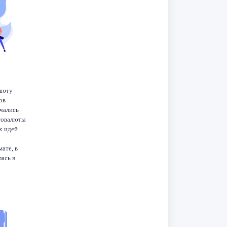
dIn
K
Telegram
Odnoklassniki
люту
ов
нчались
птовалюты
х идей
ате, в
лась в
аботчик
о […]
dIn
K
Telegram
Odnoklassniki