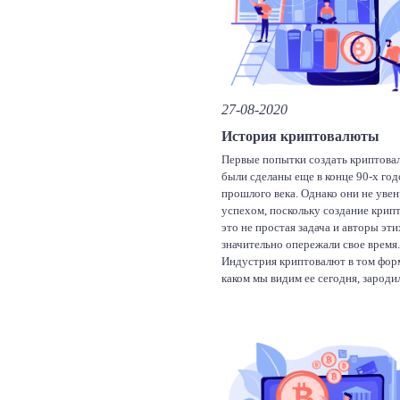
egram
dnoklassniki
Facebook
Twitter
Linke
V
Отправить
27-08-2020
История криптовалюты
Первые попытки создать криптова
были сделаны еще в конце 90-х год
прошлого века. Однако они не уве
успехом, поскольку создание кри
это не простая задача и авторы эти
значительно опережали свое время.
Индустрия криптовалют в том форм
каком мы видим ее сегодня, зароди
2008 году, когда неизвестный разр
под псевдонимом Сатоши Накамот
Facebook
Twitter
Linke
V
Отправить