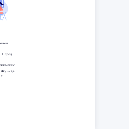
самым
. Перед
 внимание
 периода,
 с
и
ье мы
и BTC
[…]
dIn
K
Telegram
Odnoklassniki