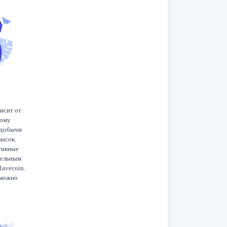
исит от
тому
 добычи
высок.
тивные
бельным
Ravecoin.
 можно
 Bitcoin
ли о
[…]