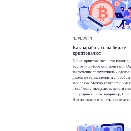
Facebook
Twitter
Linke
V
Отправить
egram
dnoklassniki
9-09-2020
Как заработать на бирже
криптовалют
Биржи криптовалют – это площадк
торговли цифровыми монетами. Од
заключение спекулятивных сделок 
далеко не единственным способом
заработка. Можно также принимат
в стейкинге, вкладывать деньги в т
популярных бирж, например, Binan
Это позволяет открыть новые ист
получения пассивного дохода. Ры
цифровых активов – нестабильная,
доходная ниша. Поэтому инвестор
чаще […]