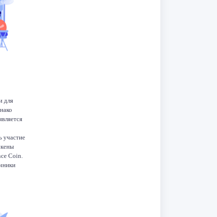
dIn
K
Telegram
Odnoklassniki
и для
нако
является
ь участие
окены
ce Coin.
очники
нок
 но очень
ы все