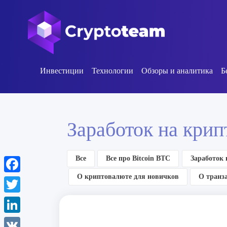
Инвестиции
Технологии
Обзоры и аналитика
Б
Заработок на кри
Все
Все про Bitcoin BTC
Заработок
О криптовалюте для новичков
О транз
Facebook
Twitter
LinkedIn