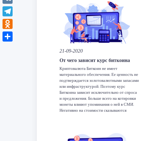
VK
Telegram
Odnoklassniki
Отправить
21-09-2020
От чего зависит курс биткоина
Криптовалюта Биткоин не имеет
материального обеспечения. Ее ценность не
подтверждается золотовалютными запасами
или инфраструктурой. Поэтому курс
Биткоина зависит исключительно от спроса
и предложения. Больше всего на котировки
монеты влияют упоминания о ней в СМИ.
Негативно на стоимости сказываются
всяческие скандалы, например,
использование криптовалюты для продажи
запрещенных товаров. На рынке падение
котировок криптовалют постоянно
сменяется увеличением […]