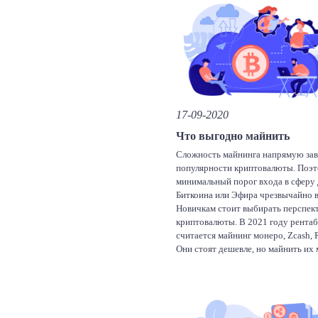
17-09-2020
Что выгодно майнить
Сложность майнинга напрямую зав
популярности криптовалюты. Поэ
минимальный порог входа в сферу
Биткоина или Эфира чрезвычайно 
Новичкам стоит выбирать перспек
криптовалюты. В 2021 году рента
считается майнинг монеро, Zcash, 
Они стоят дешевле, но майнить их
менее мощным оборудованием, чем
или Ethereum. Ранее мы рассказыва
факторах, которые помогают нам 