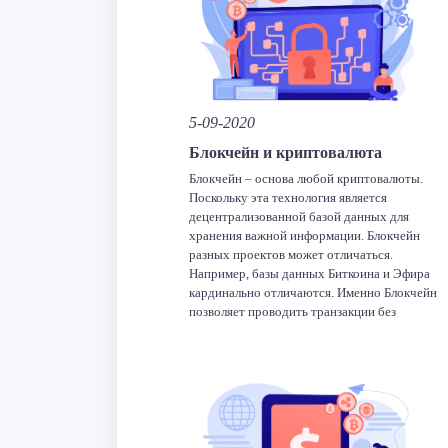
Facebook
Twitter
LinkedIn
VK
Tel
O
Отправить
5-09-2020
Блокчейн и криптовалюта
Блокчейн – основа любой криптовалюты.
Поскольку эта технология является
децентрализованной базой данных для
хранения важной информации. Блокчейн
разных проектов может отличаться.
Например, базы данных Биткоина и Эфира
кардинально отличаются. Именно Блокчейн
позволяет проводить транзакции без
контрагентов, то есть посредников, что и
делает криптовалюту уникальной. Работа
криптовалюты во многом обеспечивается
благодаря блокчейну. Эта технология дала
жизнь […]