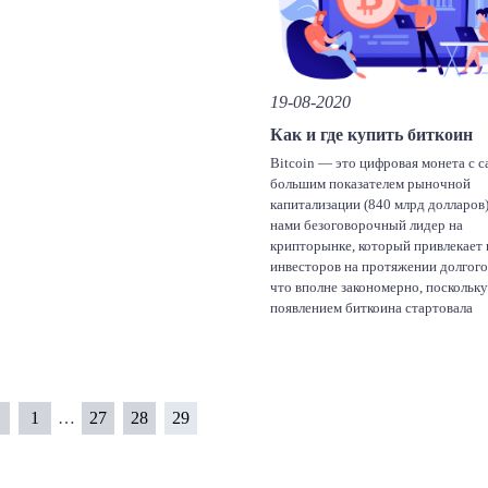
egram
dnoklassniki
19-08-2020
Как и где купить биткоин
Bitcoin — это цифровая монета с 
большим показателем рыночной
капитализации (840 млрд долларов)
нами безоговорочный лидер на
крипторынке, который привлекает
инвесторов на протяжении долгого
что вполне закономерно, поскольку
появлением биткоина стартовала
популяризация цифровых активов 
блокчейн-технологии. Далее в стат
рассмотрим, как лучше приобрест
монету, как это сделать безопасно 
1
…
27
28
29
egram
dnoklassniki
Facebook
Twitter
Linke
V
Отправить