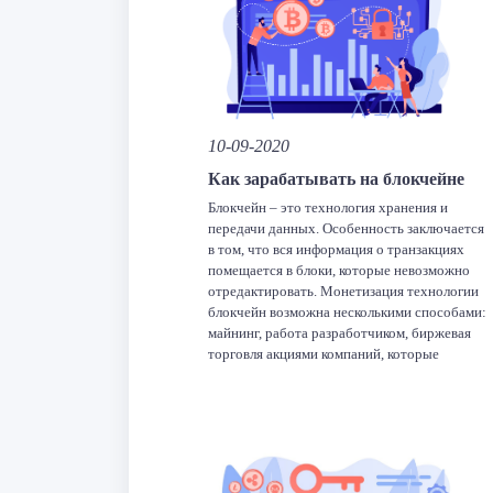
Facebook
Twitter
LinkedIn
VK
Tel
O
Отправить
10-09-2020
Как зарабатывать на блокчейне
Блокчейн – это технология хранения и
передачи данных. Особенность заключается
в том, что вся информация о транзакциях
помещается в блоки, которые невозможно
отредактировать. Монетизация технологии
блокчейн возможна несколькими способами:
майнинг, работа разработчиком, биржевая
торговля акциями компаний, которые
занимаются развитием этой технологии.
Биткоин вдохнул жизнь в блокчейн.
Благодаря криптовалютам на эту
технологию обратили пристальное
внимание, однако […]