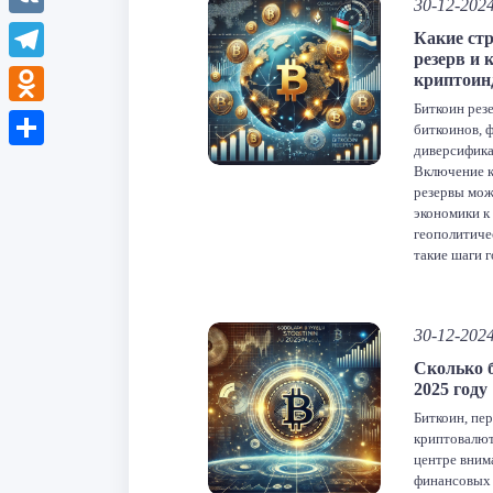
30-12-202
VK
Какие стр
резерв и 
Telegram
криптоин
Биткоин резе
Odnoklassniki
биткоинов, 
диверсифика
Отправить
Включение 
резервы мож
экономики к
геополитиче
такие шаги 
легитимност
активов, сп
распростран
30-12-202
биткоин ре
держателем 
Сколько б
2025 году
F
Биткоин, пер
От
криптовалют
центре вним
финансовых 