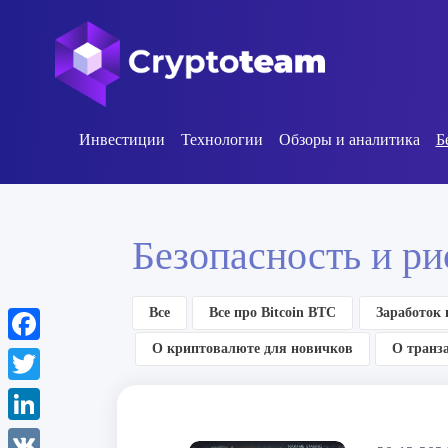
Инвестиции
Технологии
Обзоры и аналитика
Б
Безопасность и ри
Все
Все про Bitcoin BTC
Заработок
О криптовалюте для новичков
О транз
Facebook
Twitter
LinkedIn