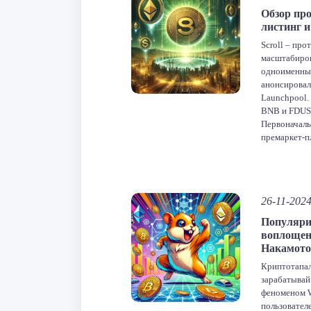
F
Обзор про
листинг и
От
Scroll – про
масштабиров
одноименный
анонсировал
Launchpool.
BNB и FDUSD
Первоначаль
премаркет-п
2024 года, а
позже, созда
проекту. То
F
26-11-202
Популяри
От
воплощен
Накамото
Криптотапал
зарабатывай
феноменом W
пользовател