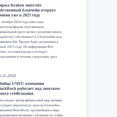
Facebook
Twitter
LinkedIn
VK
Telegram
Odnoklassniki
иржа Kraken запустит
обственный блокчейн второго
Отправить
ровня уже в 2025 году
 октября 2024 года известная
иптоплатформа опубликовала
ициальный пресс-релиз о решении начать
зработку собственного L2-блокчейна под
званием Ink. Проект будет реализован в
чале 2025 года. По информации Bits
dia, тестовая версия сети будет
едставлена в течение следующих двух
сяцев. Технология и особенности Ink
дет функционировать как блокчейн Layer
 построенный на базе OP Stack от […]
6-11-2024
Facebook
Twitter
LinkedIn
VK
Telegram
Odnoklassniki
бийца USDT: компания
lackRock работает над запуском
Отправить
воего стейблкоина
последнее время финансовый мир активно
суждает вероятность запуска блокчейна
мпанией BlackRock, крупнейшим в мире
равляющим активами с активами на сумму