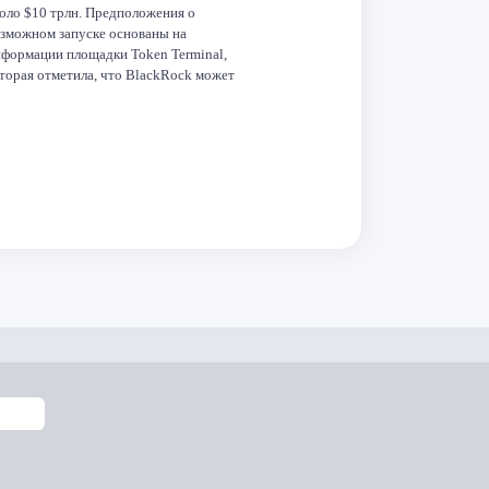
оло $10 трлн. Предположения о
зможном запуске основаны на
формации площадки Token Terminal,
торая отметила, что BlackRock может
йствовать по аналогии с Coinbase, создав
бственную сеть второго уровня (L2).
ициатива компании способна усилить
реход […]
Facebook
Twitter
LinkedIn
VK
Telegram
Odnoklassniki
Отправить