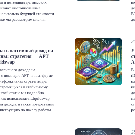
ть и потенциал для высоких
во
зывают многочисленные
де
носительно будущей стоимости.
BT
тье мы рассмотрим мнения
до
налитиков и компаний о том,
би
ет с @@фыркает у3тоить
уг
025 году. В ПОДАРОК биткоина
к
4
2
ать пассивный доход на
У
acebook
Twitter
LinkedIn
VK
Telegram
Odnoklassniki
ины: стратегия — APT —
с
uidswap
A
править
ассивного дохода на
В 
 с помощью APT на платформе
(D
– эффективная стратегия для
пл
 стремящихся к стабильному
ин
В этой статье мы подробно
до
 как использовать Liquidswap
мы
ия дохода, а также предоставим
ст
нструкцию по началу работы.
ре
ели доходности актуальны по
ша
а 23 ноября 2024 года.
си
аработка на Liquidswap […]
на
4
2