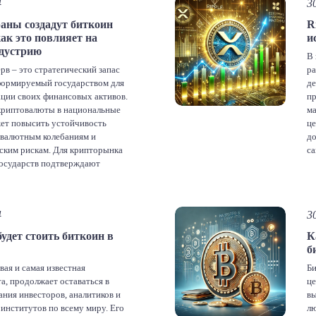
4
3
аны создадут биткоин
R
как это повлияет на
и
дустрию
В 
рв – это стратегический запас
ра
формируемый государством для
де
ции своих финансовых активов.
пр
криптовалюты в национальные
ма
ет повысить устойчивость
це
 валютным колебаниям и
до
ским рискам. Для крипторынка
са
государств подтверждают
ше
ь и перспективность цифровых
од
особствуя их дальнейшему
П
ению. В каких странах уже есть
4
3
зерв США являются крупнейшим
[…]
удет стоить биткоин в
К
б
acebook
Twitter
LinkedIn
VK
Telegram
Odnoklassniki
вая и самая известная
Би
править
а, продолжает оставаться в
це
ания инвесторов, аналитиков и
вы
институтов по всему миру. Его
лю