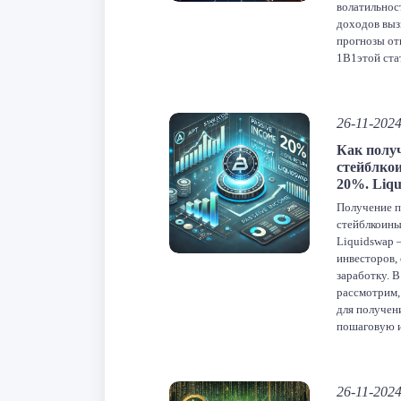
волатильнос
доходов вы
прогнозы от
1В1этой ста
различных а
сколько мож
биткоин в 2
26-11-202
[…]
Как получ
F
стейблко
20%. Liq
От
Получение п
стейблкоины
Liquidswap 
инвесторов,
заработку. 
рассмотрим,
для получен
пошаговую и
Все показат
состоянию н
Стратегия з
26-11-202