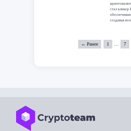
криптовалют
стал кликер
обеспечиваю
создавая во
минимальну
миллионов л
Примечатель
пользовател
← Ранее
1
…
7
что демонст
F
От