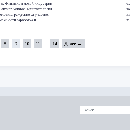
ы. Флагманом новой индустрии
ок
 Hamster Kombat. Криптотапалки
во
т вознаграждение за участие,
ин
зможности заработка и
ко
ю финансовую свободу для
де
юдей по всему миру.
со
но, что более 300 миллионов
Ин
ей вовлечены в подобные игры,
пе
8
9
10
11
…
14
Далее →
рирует масштаб […]
acebook
Twitter
LinkedIn
VK
Telegram
Odnoklassniki
править