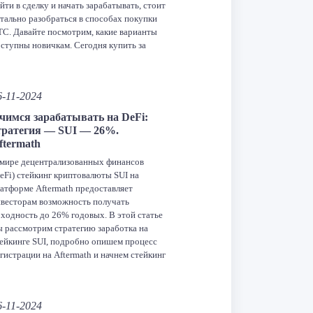
йти в сделку и начать зарабатывать, стоит
тально разобраться в способах покупки
C. Давайте посмотрим, какие варианты
ступны новичкам. Сегодня купить за
ткоины можно практически все что
одно. Купите криптовалюту через
рупные […]
6-11-2024
Facebook
Twitter
LinkedIn
VK
Telegram
Odnoklassniki
чимся зарабатывать на DeFi:
тратегия — SUI — 26%.
Отправить
ftermath
мире децентрализованных финансов
eFi) стейкинг криптовалюты SUI на
атформе Aftermath предоставляет
весторам возможность получать
ходность до 26% годовых. В этой статье
 рассмотрим стратегию заработка на
ейкинге SUI, подробно опишем процесс
гистрации на Aftermath и начнем стейкинг
г за шагом. Все цифры, указанные в
стеме заработка актуальны по состоянию
 23 ноября 2024 года. […]
6-11-2024