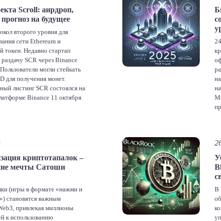
acebook
Twitter
LinkedIn
VK
Telegram
Odnoklassniki
екта Scroll: аирдроп,
Б
 прогноз на будущее
с
править
у
токол второго уровня для
ания сети Ethereum и
24
 токен. Недавно стартап
кр
 раздачу SCR через Binance
оф
 Пользователи могли стейкать
ра
 для получения монет.
на
ный листинг SCR состоялся на
на
латформе Binance 11 октября
Me
 торговля на споте началась
пр
вая значительный интерес к
ме
кен выходил на биржи […]
бу
2,
acebook
Twitter
LinkedIn
VK
Telegram
Odnoklassniki
4
2
зация криптотапалок –
У
править
ие мечты Сатоши
B
с
ки (игры в формате «нажми и
В 
») становятся важным
об
eb3, привлекая миллионы
ко
ей к использованию
уп