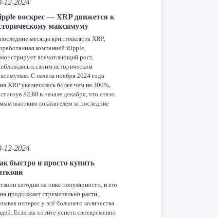
0-12-2024
ipple воскрес — XRP движется к
сторическому максимуму
последние месяцы криптовалюта XRP,
зработанная компанией Ripple,
монстрирует впечатляющий рост,
иближаясь к своим историческим
ксимумам. С начала ноября 2024 года
на XRP увеличилась более чем на 300%,
стигнув $2,80 в начале декабря, что стало
мым высоким показателем за последние
сть лет. В перспективе XRP может стать
ной из ключевых криптовалют на рынке.
ричины роста […]
Facebook
Twitter
LinkedIn
VK
Telegram
Odnoklassniki
0-12-2024
ак быстро и просто купить
Отправить
иткоин
ткоин сегодня на пике популярности, и его
на продолжает стремительно расти,
зывая интерес у всё большего количества
дей. Если вы хотите успеть своевременно